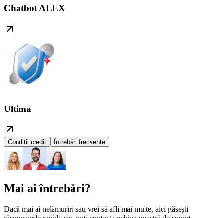
Chatbot ALEX
Ultima
Condiții credit
Întrebări frecvente
Mai ai întrebări?
Dacă mai ai nelămuriri sau vrei să afli mai multe, aici găsești
răspunsurile rapide sau poți contacta echipa noastră de suport