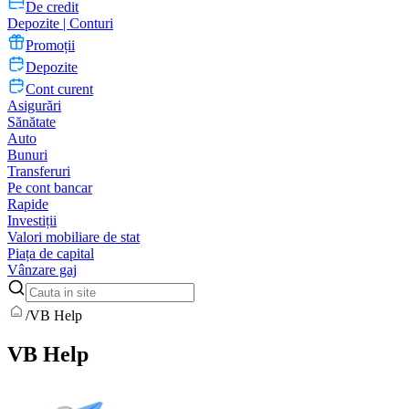
De credit
Depozite | Conturi
Promoții
Depozite
Cont curent
Asigurări
Sănătate
Auto
Bunuri
Transferuri
Pe cont bancar
Rapide
Investiții
Valori mobiliare de stat
Piața de capital
Vânzare gaj
/
VB Help
VB Help