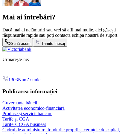
Mai ai întrebări?
Dacă mai ai nelămuriri sau vrei să afli mai multe, aici găsești
răspunsurile rapide sau poți contacta echipa noastră de suport
Sună acum
Trimite mesaj
Urmărește-ne:
1303
Număr unic
Publicarea informației
Guvernanța băncii
Activitatea economico-financiară
Produse și servicii bancare
Tarife și CGA
Tarife și CGA business
Cadrul de administrare, fondurile proprii și cerințele de capital,