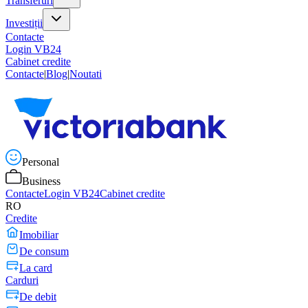
Transferuri
Investiții
Contacte
Login VB24
Cabinet credite
Contacte
|
Blog
|
Noutati
Personal
Business
Contacte
Login VB24
Cabinet credite
RO
Credite
Imobiliar
De consum
La card
Carduri
De debit