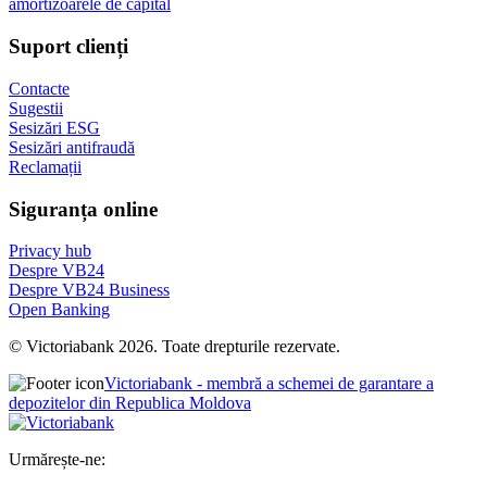
amortizoarele de capital
Suport clienți
Contacte
Sugestii
Sesizări ESG
Sesizări antifraudă
Reclamații
Siguranța online
Privacy hub
Despre VB24
Despre VB24 Business
Open Banking
© Victoriabank 2026. Toate drepturile rezervate.
Victoriabank - membră a schemei de garantare a
depozitelor din Republica Moldova
Urmărește-ne: