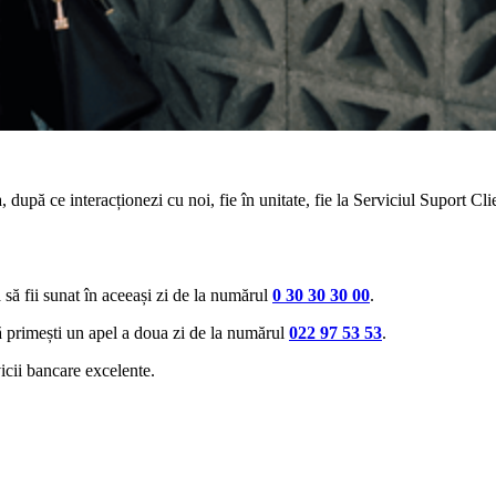
 după ce interacționezi cu noi, fie în unitate, fie la Serviciul Suport Clie
a să fii sunat în aceeași zi de la numărul
0 30 30 30 00
.
să primești un apel a doua zi de la numărul
022 97 53 53
.
icii bancare excelente.