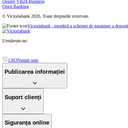
Despre VB24 Business
Open Banking
© Victoriabank 2026. Toate drepturile rezervate.
Victoriabank - membră a schemei de garantare a depozi
Urmărește-ne:
1303
Număr unic
Publicarea informației
Suport clienți
Siguranța online