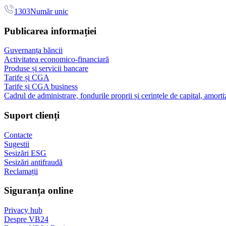
1303
Număr unic
Publicarea informației
Guvernanța băncii
Activitatea economico-financiară
Produse și servicii bancare
Tarife și CGA
Tarife și CGA business
Cadrul de administrare, fondurile proprii și cerințele de capital, amorti
Suport clienți
Contacte
Sugestii
Sesizări ESG
Sesizări antifraudă
Reclamații
Siguranța online
Privacy hub
Despre VB24