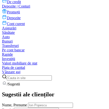
De credit
Depozite | Conturi
Promoții
Depozite
Cont curent
Asigurări
Sănătate
Auto
Bunuri
Transferuri
Pe cont bancar
Rapide
Investiții
Valori mobiliare de stat
Piața de capital
Vânzare gaj
/
Sugestii
Sugestii ale clienților
Nume, Prenume