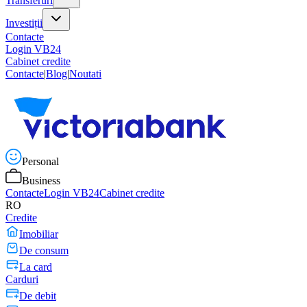
Transferuri
Investiții
Contacte
Login VB24
Cabinet credite
Contacte
|
Blog
|
Noutati
Personal
Business
Contacte
Login VB24
Cabinet credite
RO
Credite
Imobiliar
De consum
La card
Carduri
De debit