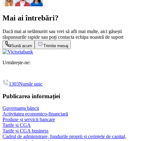
Mai ai întrebări?
Dacă mai ai nelămuriri sau vrei să afli mai multe, aici găsești
răspunsurile rapide sau poți contacta echipa noastră de suport
Sună acum
Trimite mesaj
Urmărește-ne:
1303
Număr unic
Publicarea informației
Guvernanța băncii
Activitatea economico-financiară
Produse și servicii bancare
Tarife și CGA
Tarife și CGA business
Cadrul de administrare, fondurile proprii și cerințele de capital,