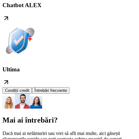
Chatbot ALEX
Ultima
Condiții credit
Întrebări frecvente
Mai ai întrebări?
Dacă mai ai nelămuriri sau vrei să afli mai multe, aici găsești
răspunsurile rapide sau poți contacta echipa noastră de suport