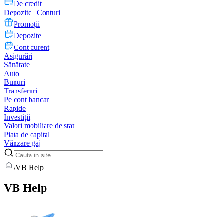
De credit
Depozite | Conturi
Promoții
Depozite
Cont curent
Asigurări
Sănătate
Auto
Bunuri
Transferuri
Pe cont bancar
Rapide
Investiții
Valori mobiliare de stat
Piața de capital
Vânzare gaj
/
VB Help
VB Help