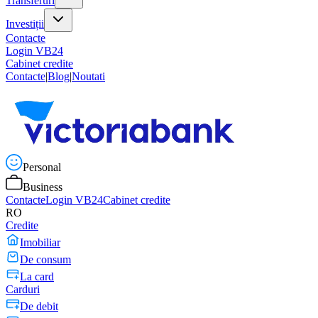
Transferuri
Investiții
Contacte
Login VB24
Cabinet credite
Contacte
|
Blog
|
Noutati
Personal
Business
Contacte
Login VB24
Cabinet credite
RO
Credite
Imobiliar
De consum
La card
Carduri
De debit