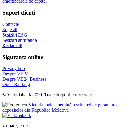
amortizoarele de capital
Suport clienți
Contacte
Sugestii
Sesizări ESG
Sesizări antifraudă
Reclamații
Siguranța online
Privacy hub
Despre VB24
Despre VB24 Business
Open Banking
© Victoriabank 2026. Toate drepturile rezervate.
Victoriabank - membră a schemei de garantare a
depozitelor din Republica Moldova
Urmărește-ne: