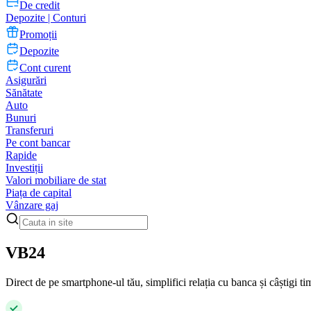
De credit
Depozite | Conturi
Promoții
Depozite
Cont curent
Asigurări
Sănătate
Auto
Bunuri
Transferuri
Pe cont bancar
Rapide
Investiții
Valori mobiliare de stat
Piața de capital
Vânzare gaj
VB24
Direct de pe smartphone-ul tău, simplifici relația cu banca și câștigi t