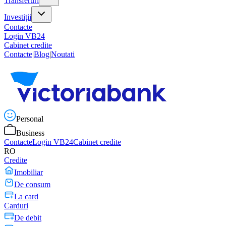
Transferuri
Investiții
Contacte
Login VB24
Cabinet credite
Contacte
|
Blog
|
Noutati
Personal
Business
Contacte
Login VB24
Cabinet credite
RO
Credite
Imobiliar
De consum
La card
Carduri
De debit