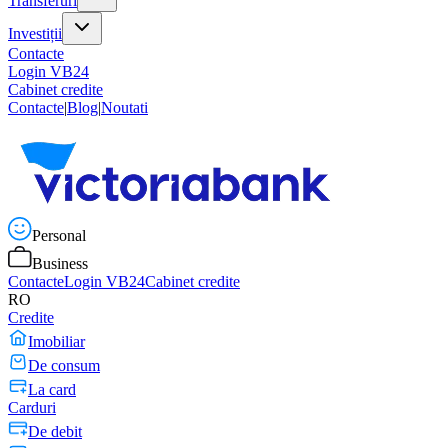
Transferuri
Investiții
Contacte
Login VB24
Cabinet credite
Contacte
|
Blog
|
Noutati
Personal
Business
Contacte
Login VB24
Cabinet credite
RO
Credite
Imobiliar
De consum
La card
Carduri
De debit