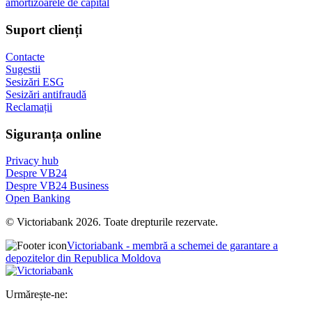
amortizoarele de capital
Suport clienți
Contacte
Sugestii
Sesizări ESG
Sesizări antifraudă
Reclamații
Siguranța online
Privacy hub
Despre VB24
Despre VB24 Business
Open Banking
© Victoriabank 2026. Toate drepturile rezervate.
Victoriabank - membră a schemei de garantare a
depozitelor din Republica Moldova
Urmărește-ne: