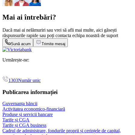
Mai ai întrebări?
Dacă mai ai nelămuriri sau vrei să afli mai multe, aici găsești
răspunsurile rapide sau poți contacta echipa noastră de suport
Sună acum
Trimite mesaj
Urmărește-ne:
1303
Număr unic
Publicarea informației
Guvernanța băncii
Activitatea economico-financiară
Produse și servicii bancare
Tarife și CGA
Tarife și CGA business
Cadrul de administrare, fondurile proprii și cerințele de capital,