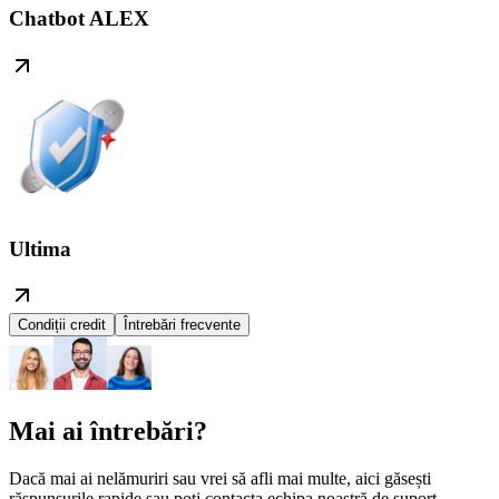
Chatbot ALEX
Ultima
Condiții credit
Întrebări frecvente
Mai ai întrebări?
Dacă mai ai nelămuriri sau vrei să afli mai multe, aici găsești
răspunsurile rapide sau poți contacta echipa noastră de suport