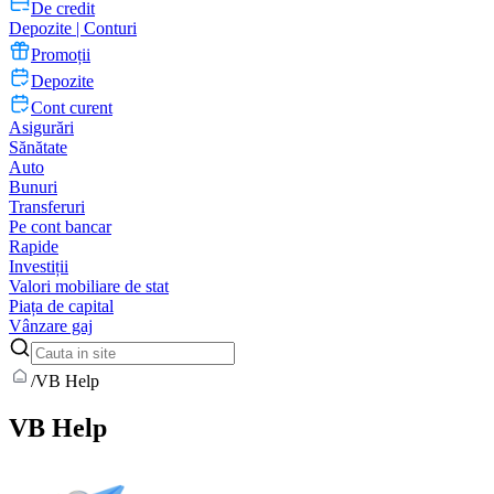
De credit
Depozite | Conturi
Promoții
Depozite
Cont curent
Asigurări
Sănătate
Auto
Bunuri
Transferuri
Pe cont bancar
Rapide
Investiții
Valori mobiliare de stat
Piața de capital
Vânzare gaj
/
VB Help
VB Help