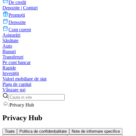
De credit
Depozite | Conturi
Promoții
Depozite
Cont curent
Asigurări
Sănătate
Auto
Bunuri
Transferuri
Pe cont bancar
Rapide
Investiții
Valori mobiliare de stat
Piața de capital
Vânzare gaj
/
Privacy Hub
Privacy Hub
Toate
Politica de confidențialitate
Note de informare specifice