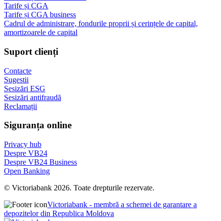
Tarife și CGA
Tarife și CGA business
Cadrul de administrare, fondurile proprii și cerințele de capital,
amortizoarele de capital
Suport clienți
Contacte
Sugestii
Sesizări ESG
Sesizări antifraudă
Reclamații
Siguranța online
Privacy hub
Despre VB24
Despre VB24 Business
Open Banking
© Victoriabank 2026. Toate drepturile rezervate.
Victoriabank - membră a schemei de garantare a
depozitelor din Republica Moldova