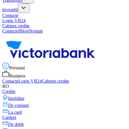
Transferuri
Investiții
Contacte
Login VB24
Cabinet credite
Contacte
|
Blog
|
Noutati
Personal
Business
Contacte
Login VB24
Cabinet credite
RO
Credite
Imobiliar
De consum
La card
Carduri
De debit