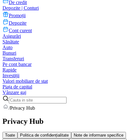
De credit
Depozite | Conturi
Promoții
Depozite
Cont curent
Asigurări
Sănătate
Auto
Bunuri
Transferuri
Pe cont bancar
Rapide
Investiții
Valori mobiliare de stat
Piața de capital
Vânzare gaj
/
Privacy Hub
Privacy Hub
Toate
Politica de confidențialitate
Note de informare specifice