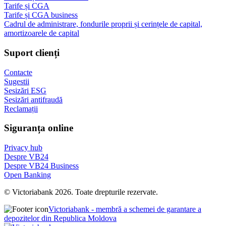
Tarife și CGA
Tarife și CGA business
Cadrul de administrare, fondurile proprii și cerințele de capital,
amortizoarele de capital
Suport clienți
Contacte
Sugestii
Sesizări ESG
Sesizări antifraudă
Reclamații
Siguranța online
Privacy hub
Despre VB24
Despre VB24 Business
Open Banking
© Victoriabank 2026. Toate drepturile rezervate.
Victoriabank - membră a schemei de garantare a
depozitelor din Republica Moldova