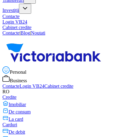
Transferuri
Investiții
Contacte
Login VB24
Cabinet credite
Contacte
|
Blog
|
Noutati
Personal
Business
Contacte
Login VB24
Cabinet credite
RO
Credite
Imobiliar
De consum
La card
Carduri
De debit