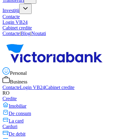
Transferuri
Investiții
Contacte
Login VB24
Cabinet credite
Contacte
|
Blog
|
Noutati
Personal
Business
Contacte
Login VB24
Cabinet credite
RO
Credite
Imobiliar
De consum
La card
Carduri
De debit