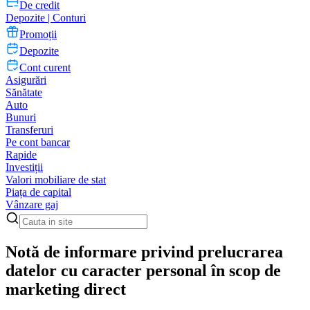
De credit
Depozite | Conturi
Promoții
Depozite
Cont curent
Asigurări
Sănătate
Auto
Bunuri
Transferuri
Pe cont bancar
Rapide
Investiții
Valori mobiliare de stat
Piața de capital
Vânzare gaj
Notă de informare privind prelucrarea
datelor cu caracter personal în scop de
marketing direct