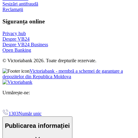
Sesizări antifraudă
Reclamații
Siguranța online
Privacy hub
Despre VB24
Despre VB24 Business
Open Banking
© Victoriabank 2026. Toate drepturile rezervate.
Victoriabank - membră a schemei de garantare a
depozitelor din Republica Moldova
Urmărește-ne:
1303
Număr unic
Publicarea informației