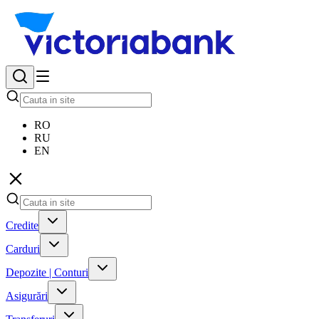
RO
RU
EN
Credite
Carduri
Depozite | Conturi
Asigurări