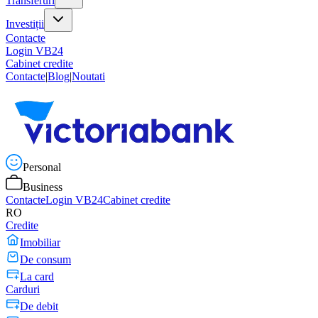
Transferuri
Investiții
Contacte
Login VB24
Cabinet credite
Contacte
|
Blog
|
Noutati
Personal
Business
Contacte
Login VB24
Cabinet credite
RO
Credite
Imobiliar
De consum
La card
Carduri
De debit