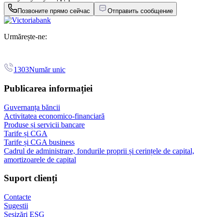
Позвоните прямо сейчас
Отправить сообщение
Urmărește-ne:
1303
Număr unic
Publicarea informației
Guvernanța băncii
Activitatea economico-financiară
Produse și servicii bancare
Tarife și CGA
Tarife și CGA business
Cadrul de administrare, fondurile proprii și cerințele de capital,
amortizoarele de capital
Suport clienți
Contacte
Sugestii
Sesizări ESG