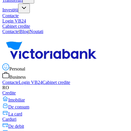
Transferuri
Investiții
Contacte
Login VB24
Cabinet credite
Contacte
|
Blog
|
Noutati
Personal
Business
Contacte
Login VB24
Cabinet credite
RO
Credite
Imobiliar
De consum
La card
Carduri
De debit