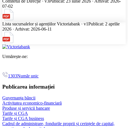
Comitetul de Direcție · v3
Publicat: 23 iunie 2026 · Arhivat: 2026-
07-02
Lista sucursalelor și agențiilor Victoriabank · v1
Publicat: 2 aprilie
2026 · Arhivat: 2026-06-11
Urmărește-ne:
1303
Număr unic
Publicarea informației
Guvernanța băncii
Activitatea economico-financiară
Produse și servicii bancare
Tarife și CGA
Tarife și CGA business
Cadrul de administrare, fondurile proprii și cerințele de capital,