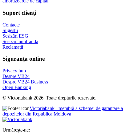
amortizoarele de capital
Suport clienți
Contacte
Sugestii
Sesizări ESG
Sesizări antifraudă
Reclamații
Siguranța online
Privacy hub
Despre VB24
Despre VB24 Business
Open Banking
© Victoriabank 2026. Toate drepturile rezervate.
Victoriabank - membră a schemei de garantare a
depozitelor din Republica Moldova
Urmărește-ne: