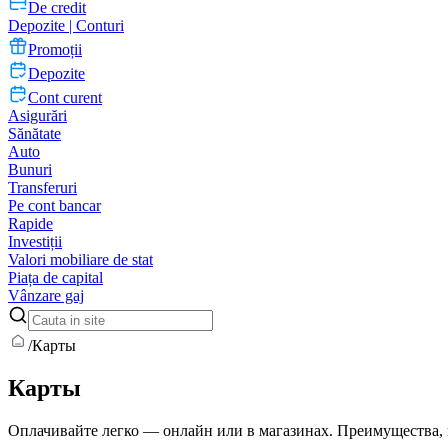
De credit
Depozite | Conturi
Promoții
Depozite
Cont curent
Asigurări
Sănătate
Auto
Bunuri
Transferuri
Pe cont bancar
Rapide
Investiții
Valori mobiliare de stat
Piața de capital
Vânzare gaj
/
Карты
Карты
Оплачивайте легко — онлайн или в магазинах. Преимущества, 