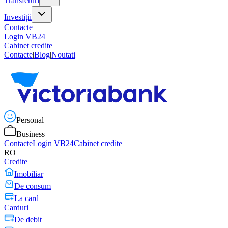
Transferuri
Investiții
Contacte
Login VB24
Cabinet credite
Contacte
|
Blog
|
Noutati
Personal
Business
Contacte
Login VB24
Cabinet credite
RO
Credite
Imobiliar
De consum
La card
Carduri
De debit