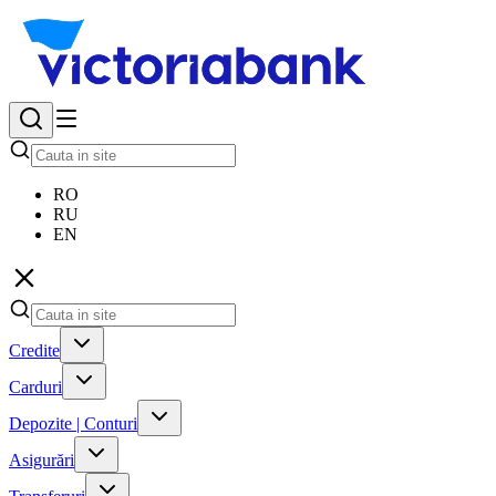
RO
RU
EN
Credite
Carduri
Depozite | Conturi
Asigurări