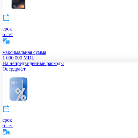
срок
6 лет
максимальная сумма
1 000 000 MDL
На непредвиденные расходы
Овердрафт
срок
6 лет