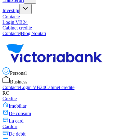
Transferuri
Investiții
Contacte
Login VB24
Cabinet credite
Contacte
|
Blog
|
Noutati
Personal
Business
Contacte
Login VB24
Cabinet credite
RO
Credite
Imobiliar
De consum
La card
Carduri
De debit