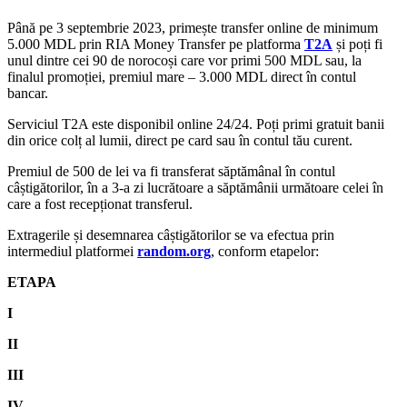
Până pe 3 septembrie 2023, primește transfer online de minimum
5.000 MDL prin RIA Money Transfer pe platforma
T2A
și poți fi
unul dintre cei 90 de norocoși care vor primi 500 MDL sau, la
finalul promoției, premiul mare – 3.000 MDL direct în contul
bancar.
Serviciul T2A este disponibil online 24/24. Poți primi gratuit banii
din orice colț al lumii, direct pe card sau în contul tău curent.
Premiul de 500 de lei va fi transferat săptămânal în contul
câștigătorilor, în a 3-a zi lucrătoare a săptămânii următoare celei în
care a fost recepționat transferul.
Extragerile și desemnarea câștigătorilor se va efectua prin
intermediul platformei
random.org
, conform etapelor:
ETAPA
I
II
III
IV