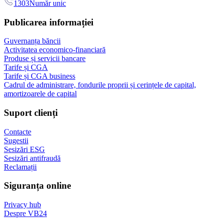
1303
Număr unic
Publicarea informației
Guvernanța băncii
Activitatea economico-financiară
Produse și servicii bancare
Tarife și CGA
Tarife și CGA business
Cadrul de administrare, fondurile proprii și cerințele de capital,
amortizoarele de capital
Suport clienți
Contacte
Sugestii
Sesizări ESG
Sesizări antifraudă
Reclamații
Siguranța online
Privacy hub
Despre VB24