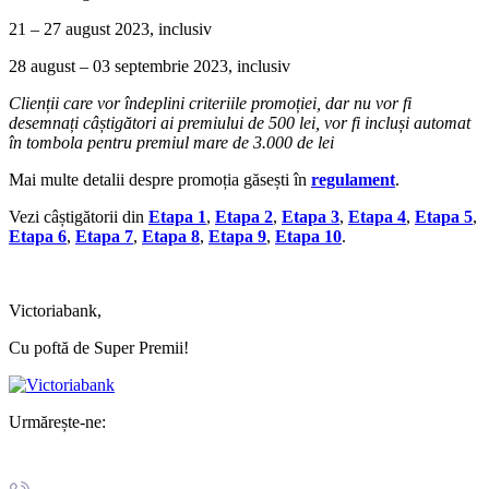
21 – 27 august 2023, inclusiv
28 august – 03 septembrie 2023, inclusiv
Clienții care vor îndeplini criteriile promoției, dar nu vor fi
desemnați câștigători ai premiului de 500 lei, vor fi incluși automat
în tombola pentru premiul mare de 3.000 de lei
Mai multe detalii despre promoția găsești în
regulament
.
Vezi câștigătorii din
Etapa 1
,
Etapa 2
,
Etapa 3
,
Etapa 4
,
Etapa 5
,
Etapa 6
,
Etapa 7
,
Etapa 8
,
Etapa 9
,
Etapa 10
.
Victoriabank,
Cu poftă de Super Premii!
Urmărește-ne: