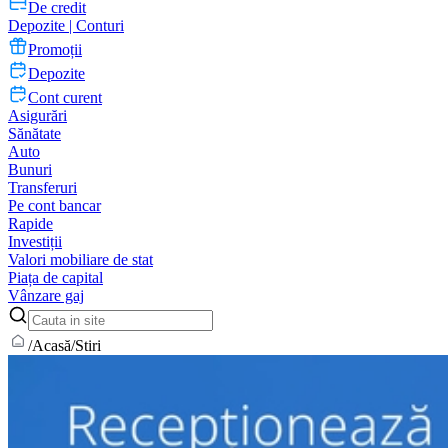
De credit
Depozite | Conturi
Promoții
Depozite
Cont curent
Asigurări
Sănătate
Auto
Bunuri
Transferuri
Pe cont bancar
Rapide
Investiții
Valori mobiliare de stat
Piața de capital
Vânzare gaj
/
Acasă
/
Stiri