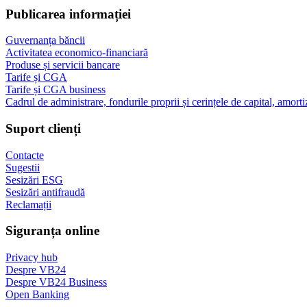
Publicarea informației
Guvernanța băncii
Activitatea economico-financiară
Produse și servicii bancare
Tarife și CGA
Tarife și CGA business
Cadrul de administrare, fondurile proprii și cerințele de capital, amorti
Suport clienți
Contacte
Sugestii
Sesizări ESG
Sesizări antifraudă
Reclamații
Siguranța online
Privacy hub
Despre VB24
Despre VB24 Business
Open Banking