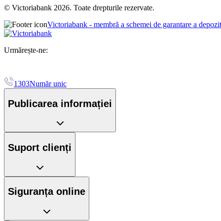
© Victoriabank 2026. Toate drepturile rezervate.
Victoriabank - membră a schemei de garantare a depozi
Urmărește-ne:
1303
Număr unic
Publicarea informației
Suport clienți
Siguranța online