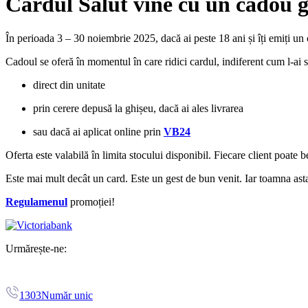
Cardul Salut vine cu un cadou g
În perioada 3 – 30 noiembrie 2025, dacă ai peste 18 ani și îți emiți un
Cadoul se oferă în momentul în care ridici cardul, indiferent cum l-ai so
direct din unitate
prin cerere depusă la ghișeu, dacă ai ales livrarea
sau dacă ai aplicat online prin
VB24
Oferta este valabilă în limita stocului disponibil. Fiecare client poate 
Este mai mult decât un card. Este un gest de bun venit. Iar toamna asta,
Regulamenul
promoției!
Urmărește-ne:
1303
Număr unic