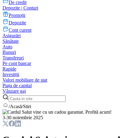
De credit
Depozite | Conturi
Promoții
Depozite
Cont curent
Asigurări
Sănătate
Auto
Bunuri
Transferuri
Pe cont bancar
Rapide
Investiții
Valori mobiliare de stat
Piața de capital
Vânzare gaj
/
Acasă
/
Stiri
3-30 noiembrie 2025