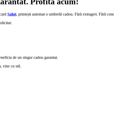
arantat. Profită acum!
 card
Salut
, primești automat o umbrelă cadou. Fără extrageri. Fără condi
licitat:
beneficia de un singur cadou garantat.
 vine cu stil.