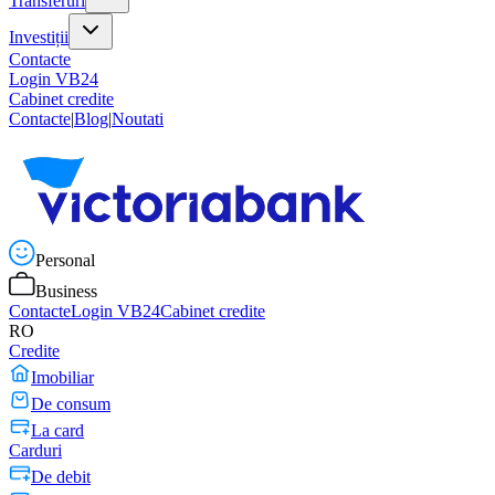
Transferuri
Investiții
Contacte
Login VB24
Cabinet credite
Contacte
|
Blog
|
Noutati
Personal
Business
Contacte
Login VB24
Cabinet credite
RO
Credite
Imobiliar
De consum
La card
Carduri
De debit