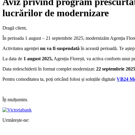
Aviz privind program prescurtat 
lucrărilor de modernizare
Dragă client,
În perioada 1 august – 21 septembrie 2025, modernizăm Agenția Florești 
Activitatea agenției
nu va fi suspendată
în această perioadă. Te aștep
La data de
1 august 2025,
Agenția Florești, va activa conform unui p
Data redeschiderii în format complet modernizat:
22 septembrie 202
Pentru comoditatea ta, poți oricând folosi și soluțiile digitale
VB24 Mo
Îți mulțumim.
Urmărește-ne: