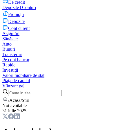
De credit
Depozite | Conturi
Promoții
Depozite
Cont curent
Asigurări
Sănătate
Auto
Bunuri
Transferuri
Pe cont bancar
Rapide
Investiții
Valori mobiliare de stat
Piața de capital
Vânzare gaj
/
Acasă
/
Stiri
Not available
31 iulie 2025