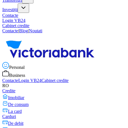
Transferuri
Investiții
Contacte
Login VB24
Cabinet credite
Contacte
|
Blog
|
Noutati
Personal
Business
Contacte
Login VB24
Cabinet credite
RO
Credite
Imobiliar
De consum
La card
Carduri
De debit