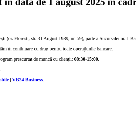
în data de 1 august 2025 în cadru
(or. Floresti, str. 31 August 1989, nr. 59), parte a Sucursalei nr. 1 Bălț
tăm în continuare cu drag pentru toate operațiunile bancare.
rogram prescurtat de muncă cu clienții:
08:30-15:00.
5
.
bile
|
VB24 Business
.