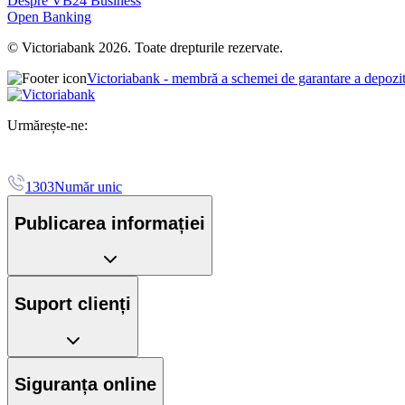
Despre VB24 Business
Open Banking
© Victoriabank 2026. Toate drepturile rezervate.
Victoriabank - membră a schemei de garantare a depozi
Urmărește-ne:
1303
Număr unic
Publicarea informației
Suport clienți
Siguranța online