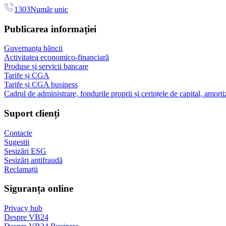
1303
Număr unic
Publicarea informației
Guvernanța băncii
Activitatea economico-financiară
Produse și servicii bancare
Tarife și CGA
Tarife și CGA business
Cadrul de administrare, fondurile proprii și cerințele de capital, amorti
Suport clienți
Contacte
Sugestii
Sesizări ESG
Sesizări antifraudă
Reclamații
Siguranța online
Privacy hub
Despre VB24