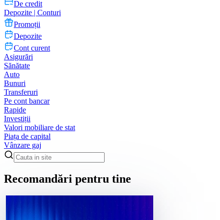
De credit
Depozite | Conturi
Promoții
Depozite
Cont curent
Asigurări
Sănătate
Auto
Bunuri
Transferuri
Pe cont bancar
Rapide
Investiții
Valori mobiliare de stat
Piața de capital
Vânzare gaj
Recomandări pentru tine