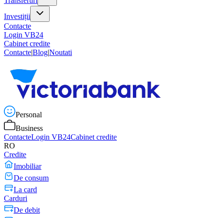
Transferuri
Investiții
Contacte
Login VB24
Cabinet credite
Contacte
|
Blog
|
Noutati
Personal
Business
Contacte
Login VB24
Cabinet credite
RO
Credite
Imobiliar
De consum
La card
Carduri
De debit