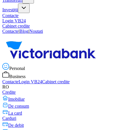
Transferuri
Investiții
Contacte
Login VB24
Cabinet credite
Contacte
|
Blog
|
Noutati
Personal
Business
Contacte
Login VB24
Cabinet credite
RO
Credite
Imobiliar
De consum
La card
Carduri
De debit