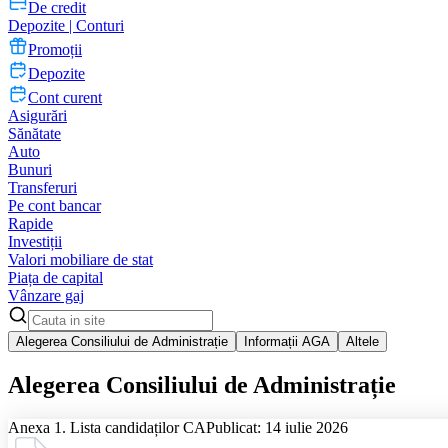
De credit
Depozite | Conturi
Promoții
Depozite
Cont curent
Asigurări
Sănătate
Auto
Bunuri
Transferuri
Pe cont bancar
Rapide
Investiții
Valori mobiliare de stat
Piața de capital
Vânzare gaj
Alegerea Consiliului de Administrație
Informații AGA
Altele
Alegerea Consiliului de Administrație
Anexa 1. Lista candidaților CA
Publicat: 14 iulie 2026