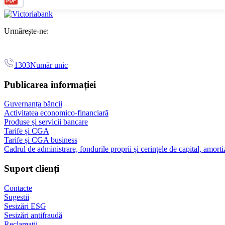
Urmărește-ne:
1303
Număr unic
Publicarea informației
Guvernanța băncii
Activitatea economico-financiară
Produse și servicii bancare
Tarife și CGA
Tarife și CGA business
Cadrul de administrare, fondurile proprii și cerințele de capital, amorti
Suport clienți
Contacte
Sugestii
Sesizări ESG
Sesizări antifraudă
Reclamații