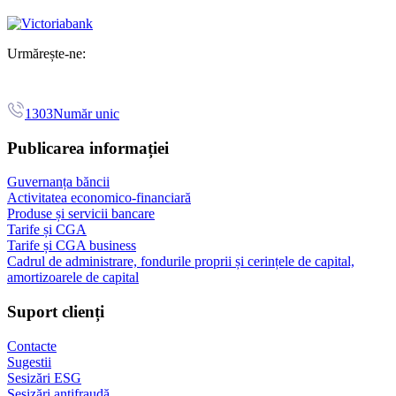
Urmărește-ne:
1303
Număr unic
Publicarea informației
Guvernanța băncii
Activitatea economico-financiară
Produse și servicii bancare
Tarife și CGA
Tarife și CGA business
Cadrul de administrare, fondurile proprii și cerințele de capital,
amortizoarele de capital
Suport clienți
Contacte
Sugestii
Sesizări ESG
Sesizări antifraudă