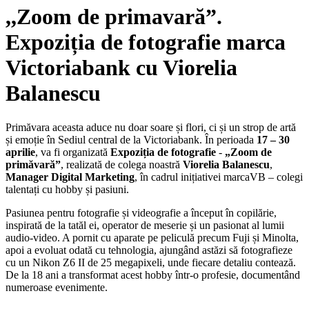
,,Zoom de primavară”.
Expoziția de fotografie marca
Victoriabank cu Viorelia
Balanescu
Primăvara aceasta aduce nu doar soare și flori, ci și un strop de artă
și emoție în Sediul central de la Victoriabank. În perioada
17 – 30
aprilie
, va fi organizată
Expoziția de fotografie
-
„Zoom de
primăvară”
, realizată de colega noastră
Viorelia Balanescu
,
Manager Digital Marketing
, în cadrul inițiativei marcaVB – colegi
talentați cu hobby și pasiuni.
Pasiunea pentru fotografie și videografie a început în copilărie,
inspirată de la tatăl ei, operator de meserie și un pasionat al lumii
audio-video. A pornit cu aparate pe peliculă precum Fuji și Minolta,
apoi a evoluat odată cu tehnologia, ajungând astăzi să fotografieze
cu un Nikon Z6 II de 25 megapixeli, unde fiecare detaliu contează.
De la 18 ani a transformat acest hobby într-o profesie, documentând
numeroase evenimente.