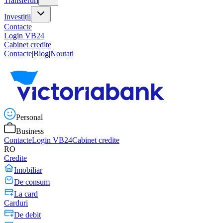
Transferuri
Investiții
Contacte
Login VB24
Cabinet credite
Contacte
|
Blog
|
Noutati
Personal
Business
Contacte
Login VB24
Cabinet credite
RO
Credite
Imobiliar
De consum
La card
Carduri
De debit