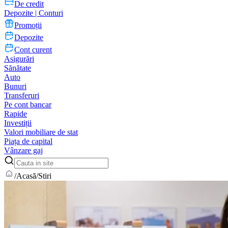
De credit
Depozite | Conturi
Promoții
Depozite
Cont curent
Asigurări
Sănătate
Auto
Bunuri
Transferuri
Pe cont bancar
Rapide
Investiții
Valori mobiliare de stat
Piața de capital
Vânzare gaj
/
Acasă
/
Stiri