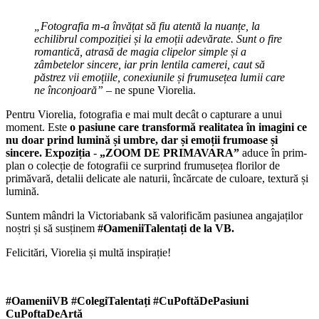
„Fotografia m-a învățat să fiu atentă la nuanțe, la
echilibrul compoziției și la emoții adevărate. Sunt o fire
romantică, atrasă de magia clipelor simple și a
zâmbetelor sincere, iar prin lentila camerei, caut să
păstrez vii emoțiile, conexiunile și frumusețea lumii care
ne înconjoară”
– ne spune Viorelia.
Pentru Viorelia, fotografia e mai mult decât o capturare a unui
moment. Este
o pasiune care transformă realitatea în imagini ce
nu doar prind lumină și umbre, dar și emoții frumoase și
sincere. Expoziția
-
„ZOOM DE PRIMAVARA”
aduce în prim-
plan o colecție de fotografii ce surprind frumusețea florilor de
primăvară, detalii delicate ale naturii, încărcate de culoare, textură și
lumină.
Suntem mândri la Victoriabank să valorificăm pasiunea angajaților
noștri și să susținem
#OameniiTalentați de la VB.
Felicitări, Viorelia și multă inspirație!
#OameniiVB #ColegiTalentați #CuPoftăDePasiuni
CuPoftaDeArtă