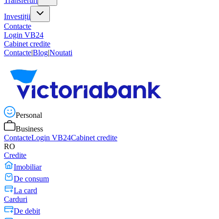
Transferuri
Investiții
Contacte
Login VB24
Cabinet credite
Contacte
|
Blog
|
Noutati
Personal
Business
Contacte
Login VB24
Cabinet credite
RO
Credite
Imobiliar
De consum
La card
Carduri
De debit