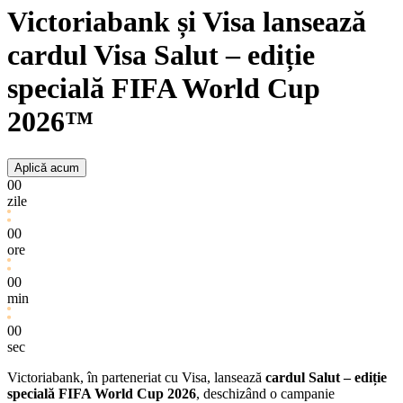
Victoriabank și Visa lansează
cardul Visa Salut – ediție
specială FIFA World Cup
2026™
Aplică acum
00
zile
00
ore
00
min
00
sec
Victoriabank, în parteneriat cu Visa, lansează
cardul Salut – ediție
specială FIFA World Cup 2026
, deschizând o campanie