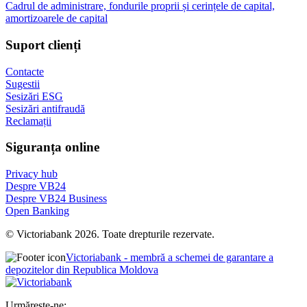
Cadrul de administrare, fondurile proprii și cerințele de capital,
amortizoarele de capital
Suport clienți
Contacte
Sugestii
Sesizări ESG
Sesizări antifraudă
Reclamații
Siguranța online
Privacy hub
Despre VB24
Despre VB24 Business
Open Banking
© Victoriabank 2026. Toate drepturile rezervate.
Victoriabank - membră a schemei de garantare a
depozitelor din Republica Moldova
Urmărește-ne: