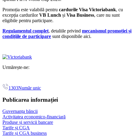
Promoția este valabilă pentru
cardurile Visa Victoriabank
, cu
excepția cardurilor
VB Lunch
și
Visa Business
, care nu sunt
eligibile pentru participare.
Regulamentul complet
, detaliile privind
mecanismul promoției și
condițiile de participare
sunt disponibile aici.
Urmărește-ne:
1303
Număr unic
Publicarea informației
Guvernanța băncii
Activitatea economico-financiară
Produse și servicii bancare
Tarife și CGA
Tarife și CGA business