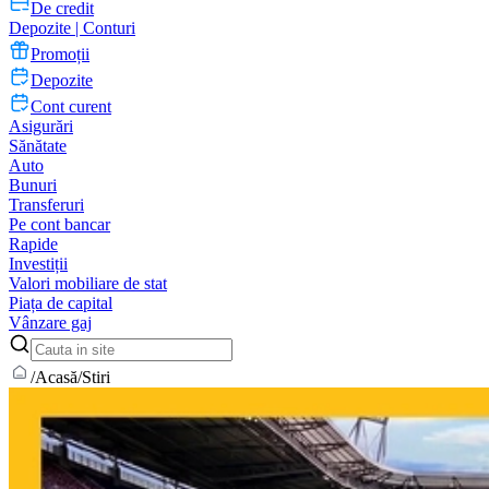
De credit
Depozite | Conturi
Promoții
Depozite
Cont curent
Asigurări
Sănătate
Auto
Bunuri
Transferuri
Pe cont bancar
Rapide
Investiții
Valori mobiliare de stat
Piața de capital
Vânzare gaj
/
Acasă
/
Stiri