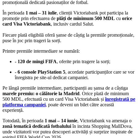
promoțională dedicată pasionaților de fotbal.
În perioada
1 mai – 31 iulie
, clienții Victoriabank pot participa la
promoție prin efectuarea de
plăți de minimum 500 MDL
cu
orice
card Visa Victoriabank
, inclusiv cardul Salut.
Fiecare plată eligibilă oferă șanse de câștig la premiile promoționale,
puse în joc prin trageri la sorți.
Printre premiile intermediare se numără:
- 120 de mingi FIFA
, oferite prin tragere la sorți;
- 6 console PlayStation 5
, acordate participanților care se vor
înregistra pe site-ul dedicat campaniei.
Pe lângă premiile intermediare, participanții au șansa de a câștiga
marele premiu: o călătorie la Madrid
. Orice plată de minimum
500 MDL, efectuată cu un card Visa Victoriabank și
înregistrată pe
platforma campaniei
, poate deveni un bilet către această
experiență.
Totodată, în perioada
1 mai – 14 iunie
, Victoriabank va amenaja o
zonă tematică dedicată fotbalului
în incinta Shopping MallDova,
unde vizitatorii vor putea descoperi activități și surprize inspirate de
spiritul FIFA World Cup 2026
.