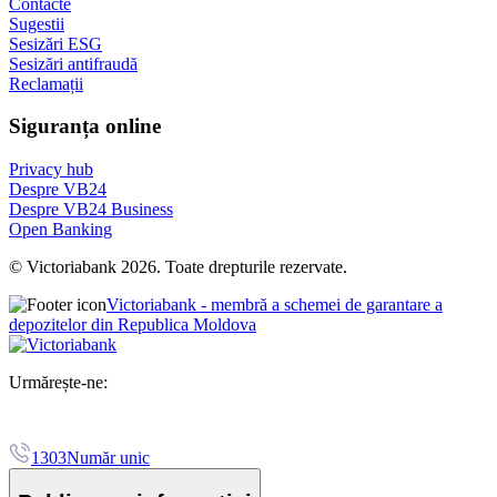
Contacte
Sugestii
Sesizări ESG
Sesizări antifraudă
Reclamații
Siguranța online
Privacy hub
Despre VB24
Despre VB24 Business
Open Banking
© Victoriabank 2026. Toate drepturile rezervate.
Victoriabank - membră a schemei de garantare a
depozitelor din Republica Moldova
Urmărește-ne:
1303
Număr unic