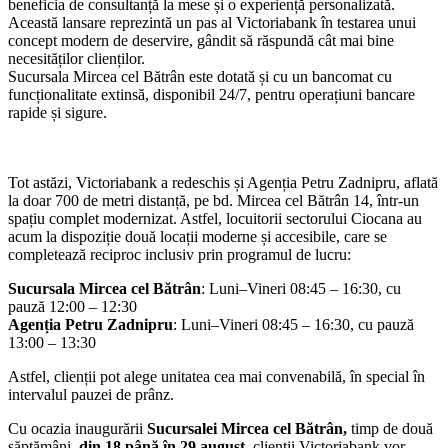
beneficia de consultanță la mese și o experiență personalizată.
Această lansare reprezintă un pas al Victoriabank în testarea unui
concept modern de deservire, gândit să răspundă cât mai bine
necesităților clienților.
Sucursala Mircea cel Bătrân este dotată și cu un bancomat cu
funcționalitate extinsă, disponibil 24/7, pentru operațiuni bancare
rapide și sigure.
Tot astăzi, Victoriabank a redeschis și Agenția Petru Zadnipru, aflată
la doar 700 de metri distanță, pe bd. Mircea cel Bătrân 14, într-un
spațiu complet modernizat. Astfel, locuitorii sectorului Ciocana au
acum la dispoziție două locații moderne și accesibile, care se
completează reciproc inclusiv prin programul de lucru:
Sucursala Mircea cel Bătrân
: Luni–Vineri 08:45 – 16:30, cu
pauză 12:00 – 12:30
Agenția Petru Zadnipru
: Luni–Vineri 08:45 – 16:30, cu pauză
13:00 – 13:30
Astfel, clienții pot alege unitatea cea mai convenabilă, în special în
intervalul pauzei de prânz.
Cu ocazia inaugurării
Sucursalei Mircea cel Bătrân,
timp de două
săptămâni,
din 18 până în 29 august,
clienții Victoriabank vor