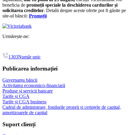
beneficia de
promoții speciale la deschiderea cardurilor și
solicitarea creditelor
. Detalii despre aceste oferte pot fi găsite pe
site-ul băncii:
Promoții
Urmărește-ne:
1303
Număr unic
Publicarea informației
Guvernanța băncii
Activitatea economico-financiară
Produse și servicii bancare
Tarife și CGA
Tarife și CGA business
Cadrul de administrare, fondurile proprii și cerințele de capital,
amortizoarele de capital
Suport clienți