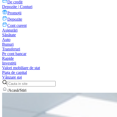
De credit
Depozite | Conturi
Promoții
Depozite
Cont curent
Asigurări
Sănătate
Auto
Bunuri
Transferuri
Pe cont bancar
Rapide
Investiții
Valori mobiliare de stat
Piața de capital
Vânzare gaj
/
Acasă
/
Stiri