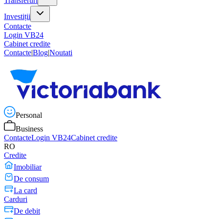
Transferuri
Investiții
Contacte
Login VB24
Cabinet credite
Contacte
|
Blog
|
Noutati
Personal
Business
Contacte
Login VB24
Cabinet credite
RO
Credite
Imobiliar
De consum
La card
Carduri
De debit