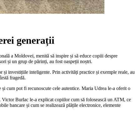
rei generații
țională a Moldovei, menită să inspire și să educe copiii despre
ori și un grup de părinți, au fost oaspeții noștri.
i investițiile inteligente. Prin activități practice și exemple reale, au
ârstă fragedă.
le și cum pot fi recunoscute cele autentice. Maria Udrea le-a oferit o
l. Victor Burlac le-a explicat copiilor cum să folosească un ATM, ce
obile bancare și cum se realizează plățile electronice, elemente