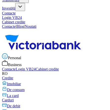
Transferuri
Investiții
Contacte
Login VB24
Cabinet credite
Contacte
|
Blog
|
Noutati
Personal
Business
Contacte
Login VB24
Cabinet credite
RO
Credite
Imobiliar
De consum
La card
Carduri
De debit