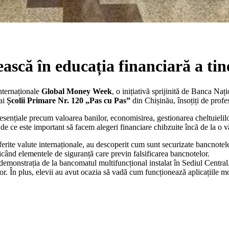
ască în educația financiară a tine
internaționale
Global Money Week
, o inițiativă sprijinită de Banca Na
 ai
Școlii Primare Nr. 120 „Pas cu Pas”
din Chișinău, însoțiți de profes
sențiale precum valoarea banilor, economisirea, gestionarea cheltuielilor ș
e ce este important să facem alegeri financiare chibzuite încă de la o v
diferite valute internaționale, au descoperit cum sunt securizate bancnote
icând elementele de siguranță care previn falsificarea bancnotelor.
 demonstrația de la bancomatul multifuncțional instalat în Sediul Centra
lor. În plus, elevii au avut ocazia să vadă cum funcționează aplicațiile m