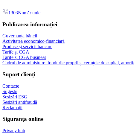
1303
Număr unic
Publicarea informației
Guvernanța băncii
Activitatea economico-financiară
Produse și servicii bancare
Tarife și CGA
Tarife și CGA business
Cadrul de administrare, fondurile proprii și cerințele de capital, amorti
Suport clienți
Contacte
Sugestii
Sesizări ESG
Sesizări antifraudă
Reclamații
Siguranța online
Privacy hub