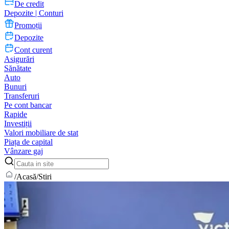
De credit
Depozite | Conturi
Promoții
Depozite
Cont curent
Asigurări
Sănătate
Auto
Bunuri
Transferuri
Pe cont bancar
Rapide
Investiții
Valori mobiliare de stat
Piața de capital
Vânzare gaj
/
Acasă
/
Stiri