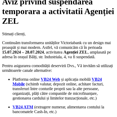
Aviz privind suspendarea
temporara a activitatii Agenției
ZEL
Stimați clienți,
Continuăm transformarea unităților Victoriabank cu un design mai
proaspăt și mai modern. Astfel, vă comunicăm că în perioada
15.07.2024 – 28.07.2024
, activitatea
Agenției ZEL
, amplasată pe
adresa în orașul Bălți, str. Industriala, 4, va fi suspendată.
Pentru asigurarea comodității deservirii Dvs., Vă invităm să utilizați
următoarele canale alternative:
Platforma online
VB24 Web
și aplicația mobilă
VB24
Mobile
(schimb valutar, depozit online, achitare facturi,
transferuri între conturile proprii sau la alte persoane,
organizații, plăți către companiile de microfinanțare,
gestionarea cardului și limitelor tranzacționale, etc.)
VB24 ATM
(extragere numerar, alimentarea contului la
bancomatele Cash-In, etc.)