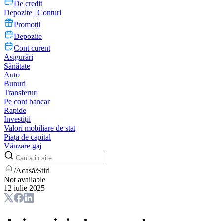
De credit
Depozite | Conturi
Promoții
Depozite
Cont curent
Asigurări
Sănătate
Auto
Bunuri
Transferuri
Pe cont bancar
Rapide
Investiții
Valori mobiliare de stat
Piața de capital
Vânzare gaj
/
Acasă
/
Stiri
Not available
12 iulie 2025