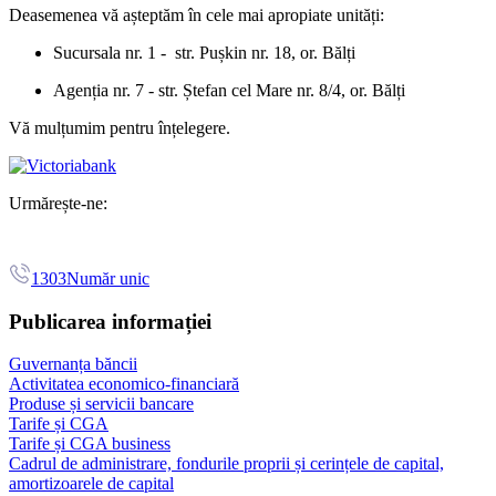
Deasemenea vă așteptăm în cele mai apropiate unități:
Sucursala nr. 1 - str. Pușkin nr. 18, or. Bălți
Agenția nr. 7 - str. Ștefan cel Mare nr. 8/4, or. Bălți
Vă mulțumim pentru înțelegere.
Urmărește-ne:
1303
Număr unic
Publicarea informației
Guvernanța băncii
Activitatea economico-financiară
Produse și servicii bancare
Tarife și CGA
Tarife și CGA business
Cadrul de administrare, fondurile proprii și cerințele de capital,
amortizoarele de capital