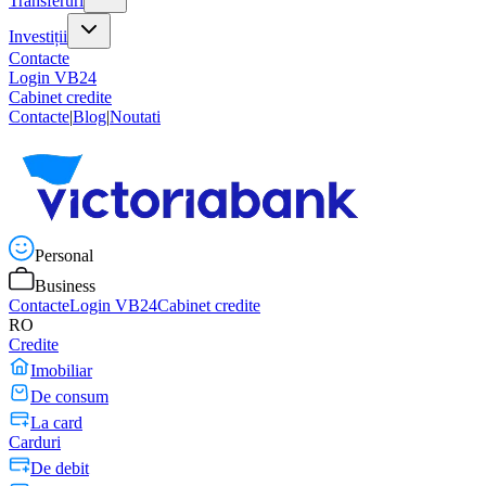
Transferuri
Investiții
Contacte
Login VB24
Cabinet credite
Contacte
|
Blog
|
Noutati
Personal
Business
Contacte
Login VB24
Cabinet credite
RO
Credite
Imobiliar
De consum
La card
Carduri
De debit