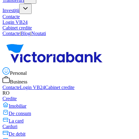
Transferuri
Investiții
Contacte
Login VB24
Cabinet credite
Contacte
|
Blog
|
Noutati
Personal
Business
Contacte
Login VB24
Cabinet credite
RO
Credite
Imobiliar
De consum
La card
Carduri
De debit