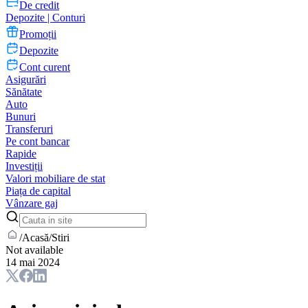
De credit
Depozite | Conturi
Promoții
Depozite
Cont curent
Asigurări
Sănătate
Auto
Bunuri
Transferuri
Pe cont bancar
Rapide
Investiții
Valori mobiliare de stat
Piața de capital
Vânzare gaj
/
Acasă
/
Stiri
Not available
14 mai 2024