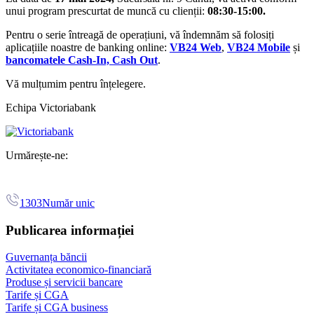
unui program prescurtat de muncă cu clienții:
08:30-15:00.
Pentru o serie întreagă de operațiuni, vă îndemnăm să folosiți
aplicațiile noastre de banking online:
VB24 Web
,
VB24 Mobile
și
bancomatele Cash-In, Cash Out
.
Vă mulțumim pentru înțelegere.
Echipa Victoriabank
Urmărește-ne:
1303
Număr unic
Publicarea informației
Guvernanța băncii
Activitatea economico-financiară
Produse și servicii bancare
Tarife și CGA
Tarife și CGA business