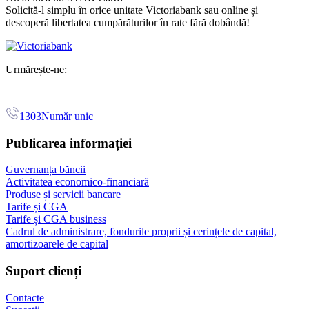
Solicită-l simplu în orice unitate Victoriabank sau online și
descoperă libertatea cumpărăturilor în rate fără dobândă!
Urmărește-ne:
1303
Număr unic
Publicarea informației
Guvernanța băncii
Activitatea economico-financiară
Produse și servicii bancare
Tarife și CGA
Tarife și CGA business
Cadrul de administrare, fondurile proprii și cerințele de capital,
amortizoarele de capital
Suport clienți
Contacte