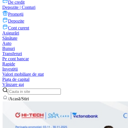
De credit
Depozite | Conturi
Promoții
Depozite
Cont curent
Asigurări
Sănătate
Auto
Bunuri
Transferuri
Pe cont bancar
Rapide
Investiții
Valori mobiliare de stat
Piața de capital
Vânzare gaj
/
Acasă
/
Stiri