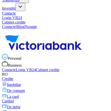
Transferuri
Investiții
Contacte
Login VB24
Cabinet credite
Contacte
|
Blog
|
Noutati
Personal
Business
Contacte
Login VB24
Cabinet credite
RO
Credite
Imobiliar
De consum
La card
Carduri
De debit