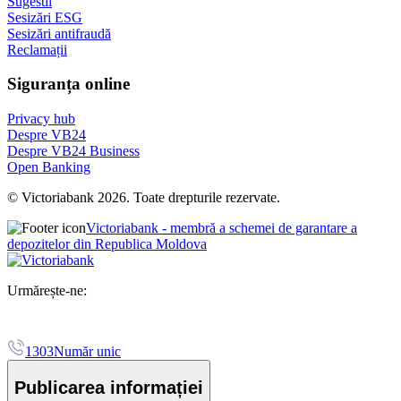
Sugestii
Sesizări ESG
Sesizări antifraudă
Reclamații
Siguranța online
Privacy hub
Despre VB24
Despre VB24 Business
Open Banking
© Victoriabank 2026. Toate drepturile rezervate.
Victoriabank - membră a schemei de garantare a
depozitelor din Republica Moldova
Urmărește-ne:
1303
Număr unic
Publicarea informației