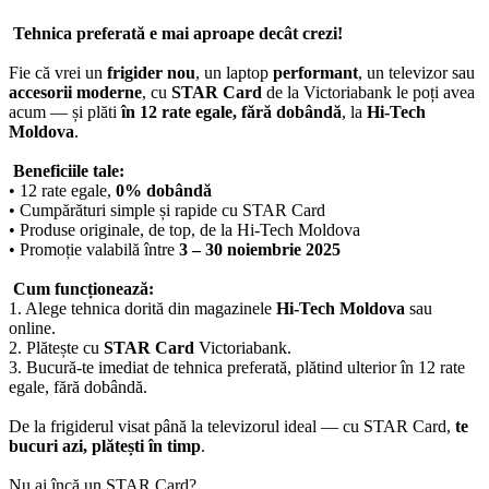
Tehnica preferată e mai aproape decât crezi!
Fie că vrei un
frigider nou
, un laptop
performant
, un televizor sau
accesorii moderne
, cu
STAR Card
de la Victoriabank le poți avea
acum — și plăti
în 12 rate egale, fără dobândă
, la
Hi-Tech
Moldova
.
Beneficiile tale:
• 12 rate egale,
0% dobândă
• Cumpărături simple și rapide cu STAR Card
• Produse originale, de top, de la Hi-Tech Moldova
• Promoție valabilă între
3 – 30 noiembrie 2025
Cum funcționează:
1. Alege tehnica dorită din magazinele
Hi-Tech Moldova
sau
online.
2. Plătește cu
STAR Card
Victoriabank.
3. Bucură-te imediat de tehnica preferată, plătind ulterior în 12 rate
egale, fără dobândă.
De la frigiderul visat până la televizorul ideal — cu STAR Card,
te
bucuri azi, plătești în timp
.
Nu ai încă un STAR Card?