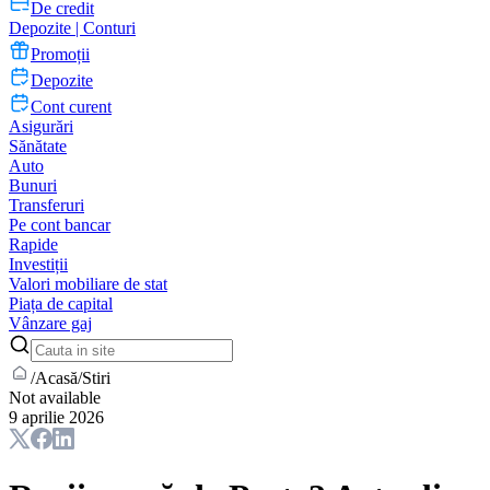
De credit
Depozite | Conturi
Promoții
Depozite
Cont curent
Asigurări
Sănătate
Auto
Bunuri
Transferuri
Pe cont bancar
Rapide
Investiții
Valori mobiliare de stat
Piața de capital
Vânzare gaj
/
Acasă
/
Stiri
Not available
9 aprilie 2026