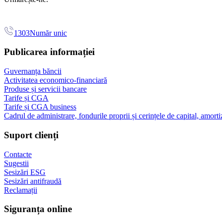
1303
Număr unic
Publicarea informației
Guvernanța băncii
Activitatea economico-financiară
Produse și servicii bancare
Tarife și CGA
Tarife și CGA business
Cadrul de administrare, fondurile proprii și cerințele de capital, amorti
Suport clienți
Contacte
Sugestii
Sesizări ESG
Sesizări antifraudă
Reclamații
Siguranța online