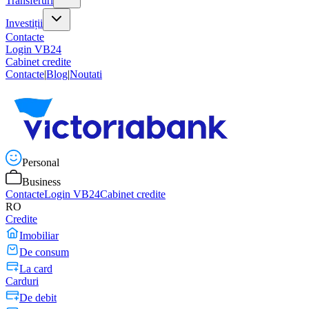
Transferuri
Investiții
Contacte
Login VB24
Cabinet credite
Contacte
|
Blog
|
Noutati
Personal
Business
Contacte
Login VB24
Cabinet credite
RO
Credite
Imobiliar
De consum
La card
Carduri
De debit