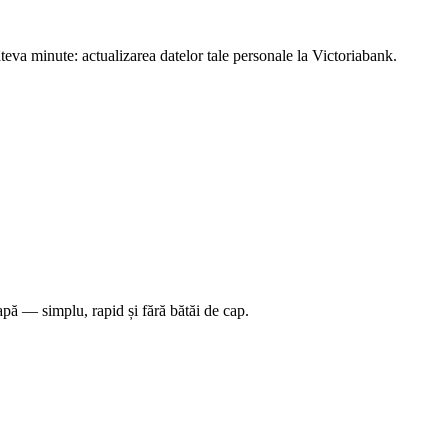
teva minute: actualizarea datelor tale personale la Victoriabank.
tapă — simplu, rapid și fără bătăi de cap.