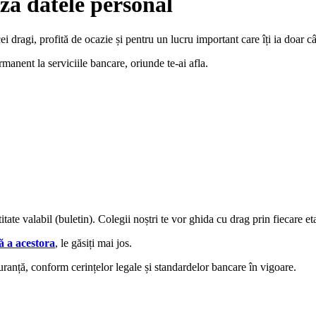
ză datele personal
 dragi, profită de ocazie și pentru un lucru important care îți ia doar câ
anent la serviciile bancare, oriunde te-ai afla.
tate valabil (buletin). Colegii noștri te vor ghida cu drag prin fiecare e
ă a acestora
, le găsiți mai jos.
uranță, conform cerințelor legale și standardelor bancare în vigoare.