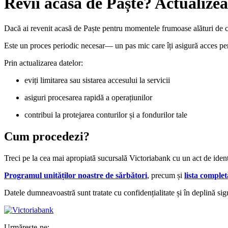
Revii acasă de Paște? Actualizea
Dacă ai revenit acasă de Paște pentru momentele frumoase alături de cei
Este un proces periodic necesar— un pas mic care îți asigură acces perm
Prin actualizarea datelor:
eviți limitarea sau sistarea accesului la servicii
asiguri procesarea rapidă a operațiunilor
contribui la protejarea conturilor și a fondurilor tale
Cum procedezi?
Treci pe la cea mai apropiată sucursală Victoriabank cu un act de identi
Programul unităților noastre de sărbători
, precum și
lista complet
Datele dumneavoastră sunt tratate cu confidențialitate și în deplină sig
Urmărește-ne: