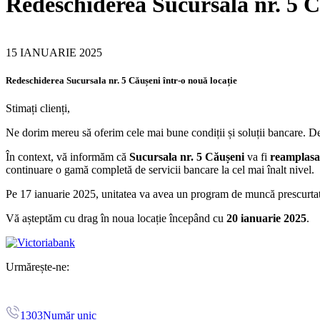
Redeschiderea Sucursala nr. 5 C
15 IANUARIE 2025
Redeschiderea Sucursala nr. 5 Căușeni într-o nouă locație
Stimați clienți,
Ne dorim mereu să oferim cele mai bune condiții și soluții bancare. De 
În context, vă informăm că
Sucursala nr. 5 Căușeni
va fi
reamplasa
continuare o gamă completă de servicii bancare la cel mai înalt nivel.
Pe 17 ianuarie 2025, unitatea va avea un program de muncă prescurtat,
Vă așteptăm cu drag în noua locație începând cu
20 ianuarie 2025
.
Urmărește-ne:
1303
Număr unic