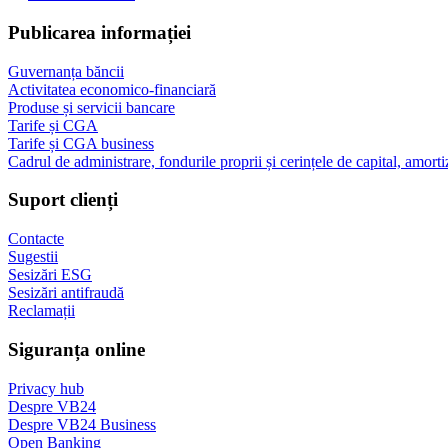
Publicarea informației
Guvernanța băncii
Activitatea economico-financiară
Produse și servicii bancare
Tarife și CGA
Tarife și CGA business
Cadrul de administrare, fondurile proprii și cerințele de capital, amorti
Suport clienți
Contacte
Sugestii
Sesizări ESG
Sesizări antifraudă
Reclamații
Siguranța online
Privacy hub
Despre VB24
Despre VB24 Business
Open Banking