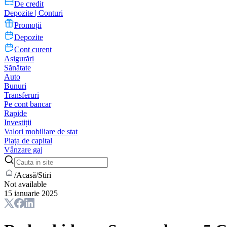
De credit
Depozite | Conturi
Promoții
Depozite
Cont curent
Asigurări
Sănătate
Auto
Bunuri
Transferuri
Pe cont bancar
Rapide
Investiții
Valori mobiliare de stat
Piața de capital
Vânzare gaj
/
Acasă
/
Stiri
Not available
15 ianuarie 2025