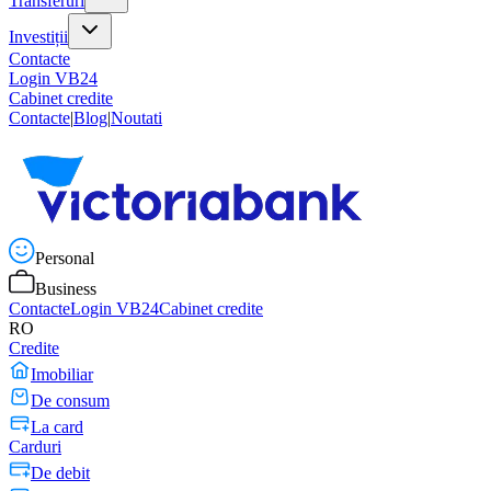
Transferuri
Investiții
Contacte
Login VB24
Cabinet credite
Contacte
|
Blog
|
Noutati
Personal
Business
Contacte
Login VB24
Cabinet credite
RO
Credite
Imobiliar
De consum
La card
Carduri
De debit