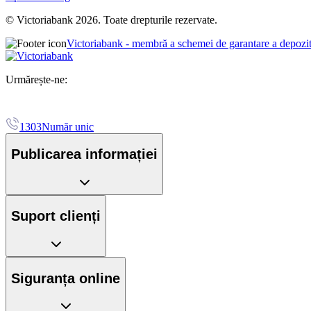
© Victoriabank 2026. Toate drepturile rezervate.
Victoriabank - membră a schemei de garantare a depozi
Urmărește-ne:
1303
Număr unic
Publicarea informației
Suport clienți
Siguranța online