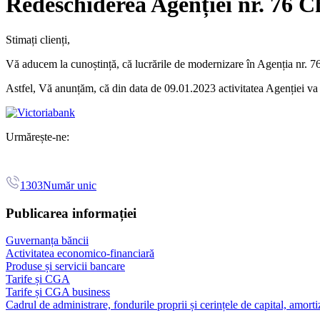
Redeschiderea Agenției nr. 76 C
Stimați clienți,
Vă aducem la cunoștință, că lucrările de modernizare în Agenția nr. 76,
Astfel, Vă anunțăm, că din data de 09.01.2023 activitatea Agenției va f
Urmărește-ne:
1303
Număr unic
Publicarea informației
Guvernanța băncii
Activitatea economico-financiară
Produse și servicii bancare
Tarife și CGA
Tarife și CGA business
Cadrul de administrare, fondurile proprii și cerințele de capital, amorti