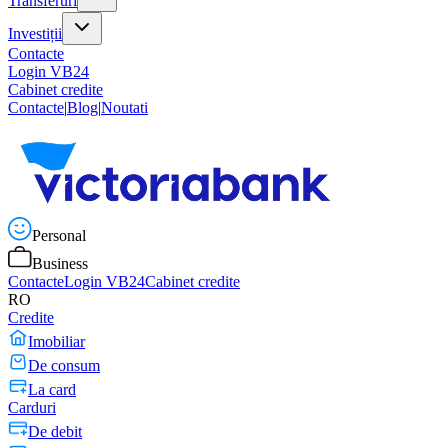
Transferuri
Investiții
Contacte
Login VB24
Cabinet credite
Contacte
|
Blog
|
Noutati
Personal
Business
Contacte
Login VB24
Cabinet credite
RO
Credite
Imobiliar
De consum
La card
Carduri
De debit