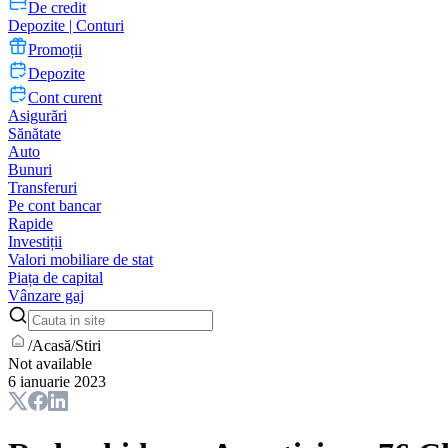
De credit
Depozite | Conturi
Promoții
Depozite
Cont curent
Asigurări
Sănătate
Auto
Bunuri
Transferuri
Pe cont bancar
Rapide
Investiții
Valori mobiliare de stat
Piața de capital
Vânzare gaj
/
Acasă
/
Stiri
Not available
6 ianuarie 2023