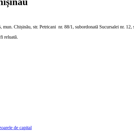
hișinău
 mun. Chișinău, str. Petricani nr. 88/1, subordonată Sucursalei nr. 12, s
i reluată.
zoarele de capital