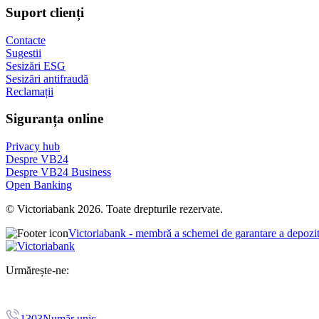
Suport clienți
Contacte
Sugestii
Sesizări ESG
Sesizări antifraudă
Reclamații
Siguranța online
Privacy hub
Despre VB24
Despre VB24 Business
Open Banking
© Victoriabank 2026. Toate drepturile rezervate.
Victoriabank - membră a schemei de garantare a depozi
Urmărește-ne:
1303
Număr unic