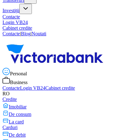
Transferuri
Investiții
Contacte
Login VB24
Cabinet credite
Contacte
|
Blog
|
Noutati
Personal
Business
Contacte
Login VB24
Cabinet credite
RO
Credite
Imobiliar
De consum
La card
Carduri
De debit