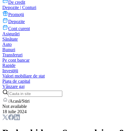
De credit
Depozite | Conturi
Promoții
Depozite
Cont curent
Asigurări
Sănătate
Auto
Bunuri
Transferuri
Pe cont bancar
Rapide
Investiții
Valori mobiliare de stat
Piața de capital
Vânzare gaj
/
Acasă
/
Stiri
Not available
18 iulie 2024