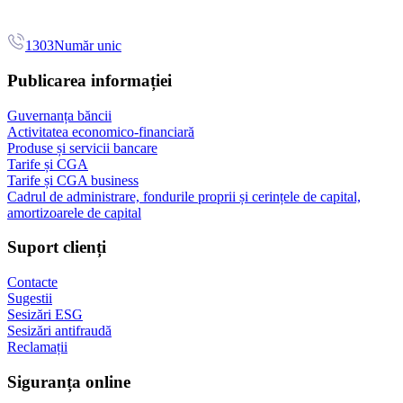
1303
Număr unic
Publicarea informației
Guvernanța băncii
Activitatea economico-financiară
Produse și servicii bancare
Tarife și CGA
Tarife și CGA business
Cadrul de administrare, fondurile proprii și cerințele de capital,
amortizoarele de capital
Suport clienți
Contacte
Sugestii
Sesizări ESG
Sesizări antifraudă
Reclamații
Siguranța online