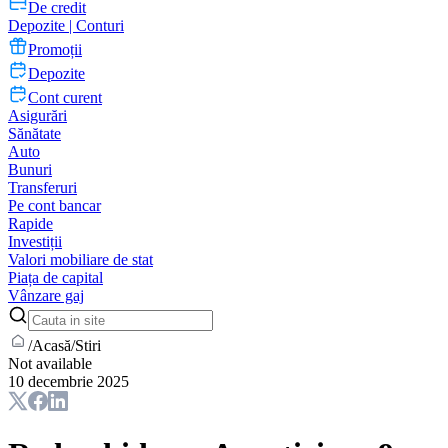
De credit
Depozite | Conturi
Promoții
Depozite
Cont curent
Asigurări
Sănătate
Auto
Bunuri
Transferuri
Pe cont bancar
Rapide
Investiții
Valori mobiliare de stat
Piața de capital
Vânzare gaj
/
Acasă
/
Stiri
Not available
10 decembrie 2025