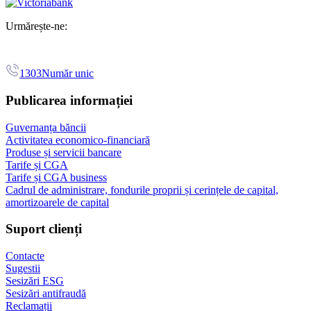
Urmărește-ne:
1303
Număr unic
Publicarea informației
Guvernanța băncii
Activitatea economico-financiară
Produse și servicii bancare
Tarife și CGA
Tarife și CGA business
Cadrul de administrare, fondurile proprii și cerințele de capital,
amortizoarele de capital
Suport clienți
Contacte
Sugestii
Sesizări ESG
Sesizări antifraudă
Reclamații