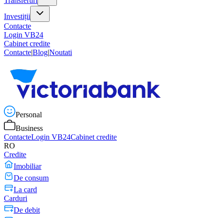
Transferuri
Investiții
Contacte
Login VB24
Cabinet credite
Contacte
|
Blog
|
Noutati
Personal
Business
Contacte
Login VB24
Cabinet credite
RO
Credite
Imobiliar
De consum
La card
Carduri
De debit