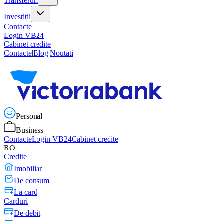
Transferuri
Investiții
Contacte
Login VB24
Cabinet credite
Contacte
|
Blog
|
Noutati
Personal
Business
Contacte
Login VB24
Cabinet credite
RO
Credite
Imobiliar
De consum
La card
Carduri
De debit