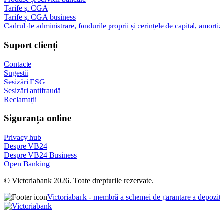
Tarife și CGA
Tarife și CGA business
Cadrul de administrare, fondurile proprii și cerințele de capital, amorti
Suport clienți
Contacte
Sugestii
Sesizări ESG
Sesizări antifraudă
Reclamații
Siguranța online
Privacy hub
Despre VB24
Despre VB24 Business
Open Banking
© Victoriabank 2026. Toate drepturile rezervate.
Victoriabank - membră a schemei de garantare a depozi