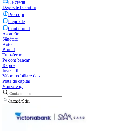
De credit
Depozite | Conturi
Promoții
Depozite
Cont curent
Asigurări
Sănătate
Auto
Bunuri
Transferuri
Pe cont bancar
Rapide
Investiții
Valori mobiliare de stat
Piața de capital
Vânzare gaj
/
Acasă
/
Stiri