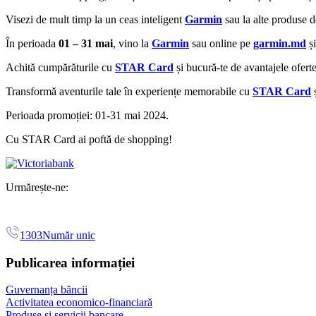
Visezi de mult timp la un ceas inteligent
Garmin
sau la alte produse de
În perioada
01 – 31 mai
, vino la
Garmin
sau online pe
garmin.md
și
Achită cumpărăturile cu
STAR Card
și bucură-te de avantajele ofert
Transformă aventurile tale în experiențe memorabile cu
STAR Card
Perioada promoției: 01-31 mai 2024.
Cu STAR Card ai poftă de shopping!
Urmărește-ne:
1303
Număr unic
Publicarea informației
Guvernanța băncii
Activitatea economico-financiară
Produse și servicii bancare