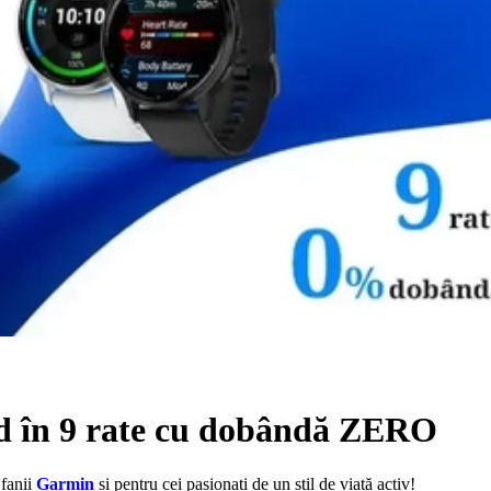
d în 9 rate cu dobândă ZERO
 fanii
Garmin
și pentru cei pasionați de un stil de viață activ!