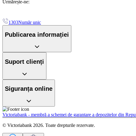
Urmărește-ne:
1303
Număr unic
Publicarea informației
Suport clienți
Siguranța online
Victoriabank - membră a schemei de garantare a depozitelor din Rep
© Victoriabank 2026. Toate drepturile rezervate.