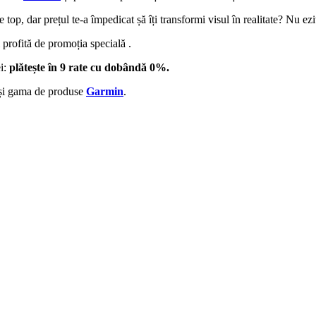
 top, dar prețul te-a împedicat șă îți transformi visul în realitate? Nu ezi
 profită de promoția specială
.
ei:
plătește în 9 rate cu dobândă 0%.
și gama de produse
Garmin
.