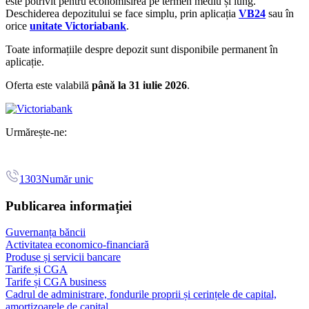
este potrivit pentru economisirea pe termen mediu și lung.
Deschiderea depozitului se face simplu, prin aplicația
VB24
sau în
orice
unitate Victoriabank
.
Toate informațiile despre depozit sunt disponibile permanent în
aplicație.
Oferta este valabilă
până la 31 iulie 2026
.
Urmărește-ne:
1303
Număr unic
Publicarea informației
Guvernanța băncii
Activitatea economico-financiară
Produse și servicii bancare
Tarife și CGA
Tarife și CGA business
Cadrul de administrare, fondurile proprii și cerințele de capital,
amortizoarele de capital