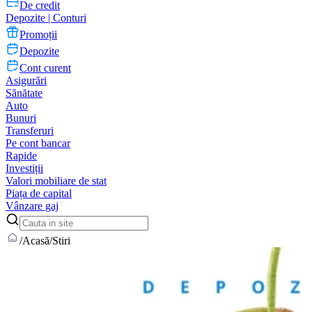
De credit
Depozite | Conturi
Promoții
Depozite
Cont curent
Asigurări
Sănătate
Auto
Bunuri
Transferuri
Pe cont bancar
Rapide
Investiții
Valori mobiliare de stat
Piața de capital
Vânzare gaj
/
Acasă
/
Stiri