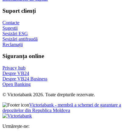
Suport clienți
Contacte
Sugestii
Sesizări ESG
Sesizări antifraudă
Reclamații
Siguranța online
Privacy hub
Despre VB24
Despre VB24 Business
Open Banking
© Victoriabank 2026. Toate drepturile rezervate.
Victoriabank - membră a schemei de garantare a
depozitelor din Republica Moldova
Urmărește-ne: