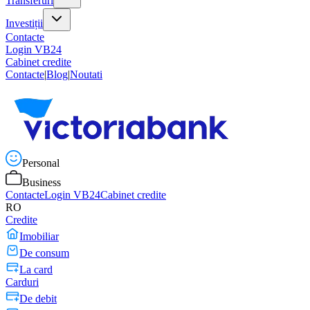
Transferuri
Investiții
Contacte
Login VB24
Cabinet credite
Contacte
|
Blog
|
Noutati
Personal
Business
Contacte
Login VB24
Cabinet credite
RO
Credite
Imobiliar
De consum
La card
Carduri
De debit