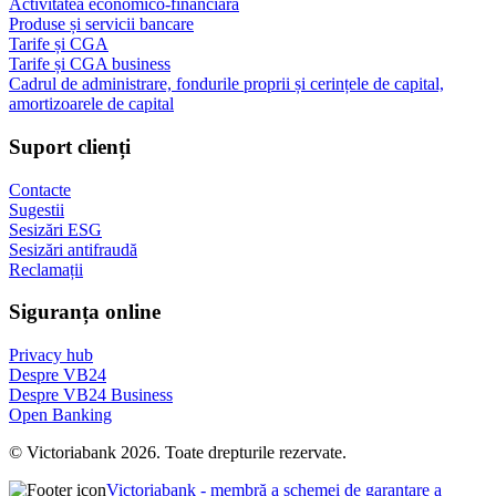
Activitatea economico-financiară
Produse și servicii bancare
Tarife și CGA
Tarife și CGA business
Cadrul de administrare, fondurile proprii și cerințele de capital,
amortizoarele de capital
Suport clienți
Contacte
Sugestii
Sesizări ESG
Sesizări antifraudă
Reclamații
Siguranța online
Privacy hub
Despre VB24
Despre VB24 Business
Open Banking
© Victoriabank 2026. Toate drepturile rezervate.
Victoriabank - membră a schemei de garantare a