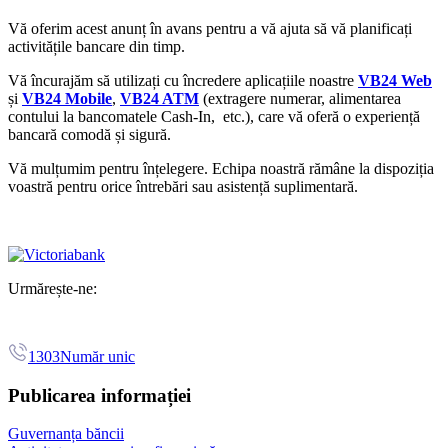
Vă oferim acest anunț în avans pentru a vă ajuta să vă planificați
activitățile bancare din timp.
Vă încurajăm să utilizați cu încredere aplicațiile noastre
VB24 Web
și
VB24 Mobile
,
VB24 ATM
(extragere numerar, alimentarea
contului la bancomatele Cash-In, etc.),
care vă oferă o experiență
bancară comodă și sigură.
Vă mulțumim pentru înțelegere. Echipa noastră rămâne la dispoziția
voastră pentru orice întrebări sau asistență suplimentară.
Urmărește-ne:
1303
Număr unic
Publicarea informației
Guvernanța băncii