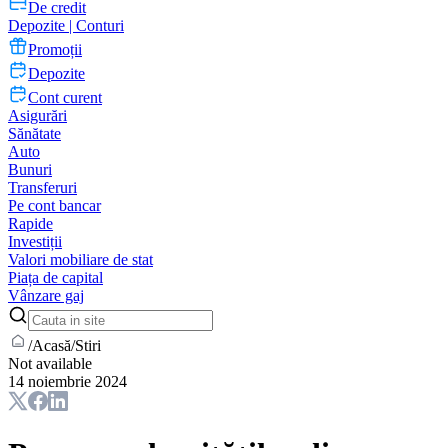
De credit
Depozite | Conturi
Promoții
Depozite
Cont curent
Asigurări
Sănătate
Auto
Bunuri
Transferuri
Pe cont bancar
Rapide
Investiții
Valori mobiliare de stat
Piața de capital
Vânzare gaj
/
Acasă
/
Stiri
Not available
14 noiembrie 2024