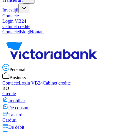
Transferuri
Investiții
Contacte
Login VB24
Cabinet credite
Contacte
|
Blog
|
Noutati
Personal
Business
Contacte
Login VB24
Cabinet credite
RO
Credite
Imobiliar
De consum
La card
Carduri
De debit