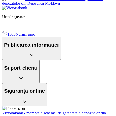
depozitelor din Republica Moldova
Urmărește-ne:
1303
Număr unic
Publicarea informației
Suport clienți
Siguranța online
Victoriabank - membră a schemei de garantare a depozitelor din