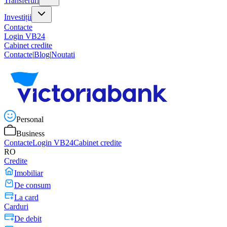
Transferuri
Investiții
Contacte
Login VB24
Cabinet credite
Contacte
|
Blog
|
Noutati
Personal
Business
Contacte
Login VB24
Cabinet credite
RO
Credite
Imobiliar
De consum
La card
Carduri
De debit