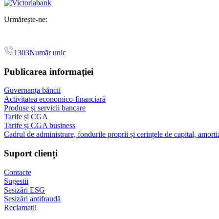
Urmărește-ne:
1303
Număr unic
Publicarea informației
Guvernanța băncii
Activitatea economico-financiară
Produse și servicii bancare
Tarife și CGA
Tarife și CGA business
Cadrul de administrare, fondurile proprii și cerințele de capital, amorti
Suport clienți
Contacte
Sugestii
Sesizări ESG
Sesizări antifraudă
Reclamații