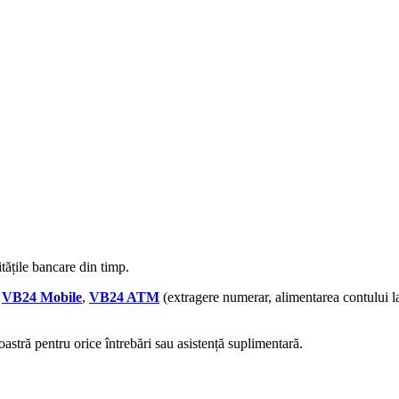
itățile bancare din timp.
i
VB24 Mobile
,
VB24 ATM
(extragere numerar, alimentarea contului l
stră pentru orice întrebări sau asistență suplimentară.