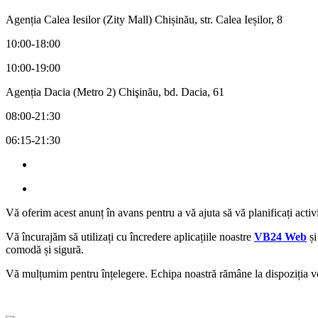
Agenția Calea Iesilor (Zity Mall) Chișinău, str. Calea Ieșilor, 8
10:00-18:00
10:00-19:00
Agenția Dacia (Metro 2) Chişinău, bd. Dacia, 61
08:00-21:30
06:15-21:30
Vă oferim acest anunț în avans pentru a vă ajuta să vă planificați activ
Vă încurajăm să utilizați cu încredere aplicațiile noastre
VB24 Web
ș
comodă și sigură.
Vă mulțumim pentru înțelegere. Echipa noastră rămâne la dispoziția voa