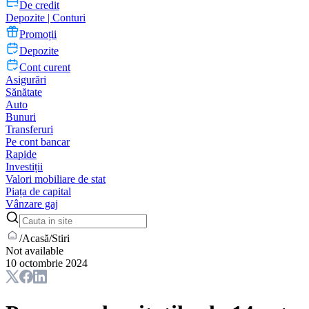
De credit
Depozite | Conturi
Promoții
Depozite
Cont curent
Asigurări
Sănătate
Auto
Bunuri
Transferuri
Pe cont bancar
Rapide
Investiții
Valori mobiliare de stat
Piața de capital
Vânzare gaj
/
Acasă
/
Stiri
Not available
10 octombrie 2024