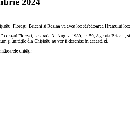
mbrie 2024
nău, Florești, Briceni și Rezina va avea loc sărbătoarea Hramului local
în orașul Florești, pe strada 31 August 1989, nr. 59, Agenția Briceni, si
um și unitățile din Chișinău nu vor fi deschise în această zi.
rmătoarele unități: