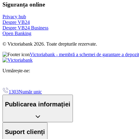
Siguranța online
Privacy hub
Despre VB24
Despre VB24 Business
Open Banking
© Victoriabank 2026. Toate drepturile rezervate.
Victoriabank - membră a schemei de garantare a depozi
Urmărește-ne:
1303
Număr unic
Publicarea informației
Suport clienți