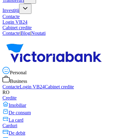
Transferuri
Investiții
Contacte
Login VB24
Cabinet credite
Contacte
|
Blog
|
Noutati
Personal
Business
Contacte
Login VB24
Cabinet credite
RO
Credite
Imobiliar
De consum
La card
Carduri
De debit