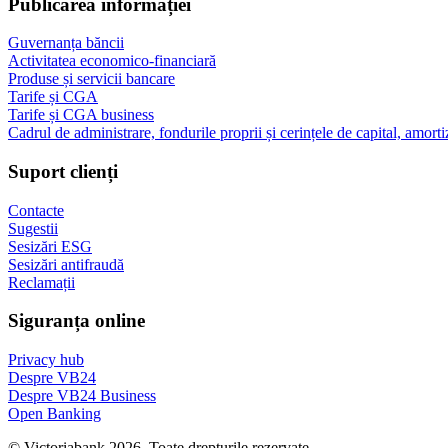
Publicarea informației
Guvernanța băncii
Activitatea economico-financiară
Produse și servicii bancare
Tarife și CGA
Tarife și CGA business
Cadrul de administrare, fondurile proprii și cerințele de capital, amorti
Suport clienți
Contacte
Sugestii
Sesizări ESG
Sesizări antifraudă
Reclamații
Siguranța online
Privacy hub
Despre VB24
Despre VB24 Business
Open Banking
© Victoriabank 2026. Toate drepturile rezervate.