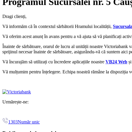
Programul Sucursalei nr. 5 Căușe
Dragi clienți,
Vă informăm că în contextul sărbătorii Hramului localității,
Sucursala
Vă oferim acest anunț în avans pentru a vă ajuta să vă planificați activ
Înainte de sărbătoare, orarul de lucru al unității noastre Victoriabank 
sprijinul necesar înainte de sărbătoare, asigurându-vă că suntem aici p
Vă încurajăm să utilizați cu încredere aplicațiile noastre
VB24 Web
ș
Vă mulțumim pentru înțelegere. Echipa noastră rămâne la dispoziția voa
Urmărește-ne:
1303
Număr unic