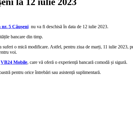
ni la 12 iulie 2023
 nr. 5 Căușeni
nu va fi deschisă în data de 12 iulie 2023.
itățile bancare din timp.
va suferi o mică modificare. Astfel, pentru ziua de marți, 11 iulie 2023,
entru voi.
i
VB24 Mobile
, care vă oferă o experiență bancară comodă și sigură.
stră pentru orice întrebări sau asistență suplimentară.