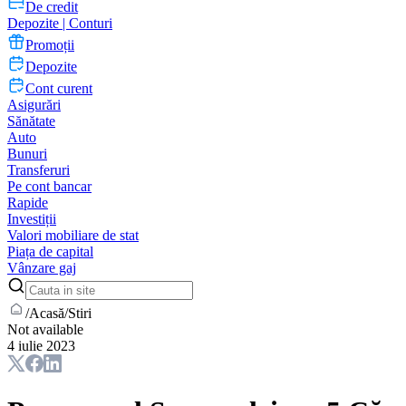
De credit
Depozite | Conturi
Promoții
Depozite
Cont curent
Asigurări
Sănătate
Auto
Bunuri
Transferuri
Pe cont bancar
Rapide
Investiții
Valori mobiliare de stat
Piața de capital
Vânzare gaj
/
Acasă
/
Stiri
Not available
4 iulie 2023