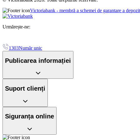
Victoriabank - membră a schemei de garantare a depozi
Urmărește-ne:
1303
Număr unic
Publicarea informației
Suport clienți
Siguranța online