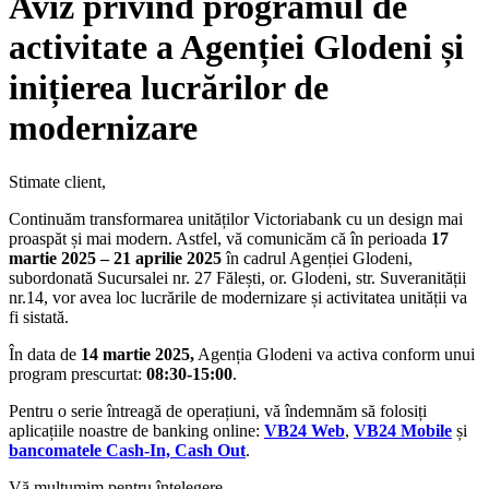
Aviz privind programul de
activitate a Agenției Glodeni și
inițierea lucrărilor de
modernizare
Stimate client,
Continuăm transformarea unităților Victoriabank cu un design mai
proaspăt și mai modern. Astfel, vă comunicăm că în perioada
17
martie 2025 – 21 aprilie 2025
în cadrul Agenției Glodeni,
subordonată Sucursalei nr. 27 Fălești, or. Glodeni, str. Suveranității
nr.14, vor avea loc lucrările de modernizare și activitatea unității va
fi sistată.
În data de
14 martie 2025,
Agenția Glodeni va activa conform unui
program prescurtat:
08:30-15:00
.
Pentru o serie întreagă de operațiuni, vă îndemnăm să folosiți
aplicațiile noastre de banking online:
VB24 Web
,
VB24 Mobile
și
bancomatele Cash-In, Cash Out
.
Vă mulțumim pentru înțelegere.