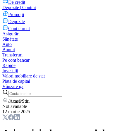
De credit
Depozite | Conturi
Promoții
Depozite
Cont curent
Asigurări
Sănătate
Auto
Bunuri
Transferuri
Pe cont bancar
Rapide
Investiții
Valori mobiliare de stat
Piața de capital
Vânzare gaj
/
Acasă
/
Stiri
Not available
12 martie 2025