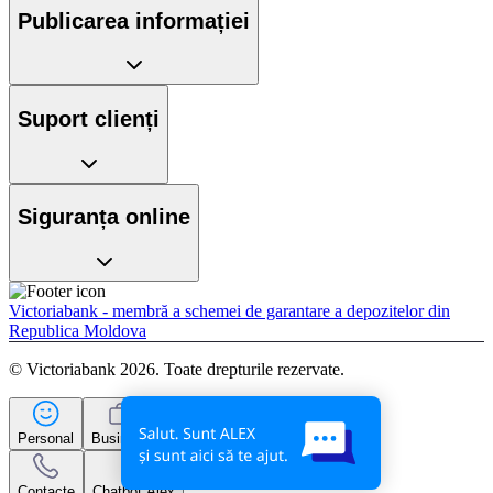
Publicarea informației
Suport clienți
Siguranța online
Victoriabank - membră a schemei de garantare a depozitelor din
Republica Moldova
© Victoriabank 2026. Toate drepturile rezervate.
Personal
Business
Contacte
Chatbot Alex