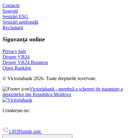
Contacte
Sugestii
Sesizări ESG
Sesizări antifraudă
Reclamații
Siguranța online
Privacy hub
Despre VB24
Despre VB24 Business
Open Banking
© Victoriabank 2026. Toate drepturile rezervate.
Victoriabank - membră a schemei de garantare a
depozitelor din Republica Moldova
Urmărește-ne:
1303
Număr unic