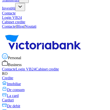
Transferuri
Investiții
Contacte
Login VB24
Cabinet credite
Contacte
|
Blog
|
Noutati
Personal
Business
Contacte
Login VB24
Cabinet credite
RO
Credite
Imobiliar
De consum
La card
Carduri
De debit