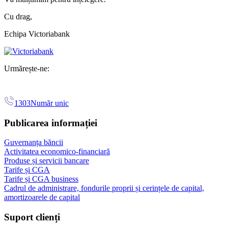
Cu drag,
Echipa Victoriabank
Urmărește-ne:
1303
Număr unic
Publicarea informației
Guvernanța băncii
Activitatea economico-financiară
Produse și servicii bancare
Tarife și CGA
Tarife și CGA business
Cadrul de administrare, fondurile proprii și cerințele de capital,
amortizoarele de capital
Suport clienți