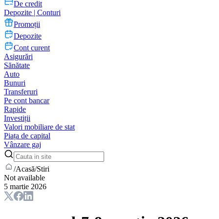
De credit
Depozite | Conturi
Promoții
Depozite
Cont curent
Asigurări
Sănătate
Auto
Bunuri
Transferuri
Pe cont bancar
Rapide
Investiții
Valori mobiliare de stat
Piața de capital
Vânzare gaj
/
Acasă
/
Stiri
Not available
5 martie 2026