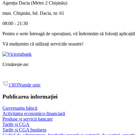
Agenția Dacia (Metro 2 Chișinău)
mun. Chişinău, bd. Dacia, nr. 61
08:00 - 21:30
Pentru o serie întreagă de operațiuni, vă îndemnăm să folosiți aplicați
Vă mulțumim că utilizați serviciile noastre!
Urmărește-ne:
1303
Număr unic
Publicarea informației
Guvernanța băncii
Activitatea economico-financiară
Produse și servicii bancare
Tarife și CGA
Tarife și CGA business