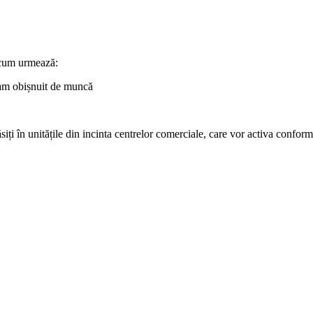
ă cum urmează:
ram obișnuit de muncă
siți în unitățile din incinta centrelor comerciale, care vor activa confo