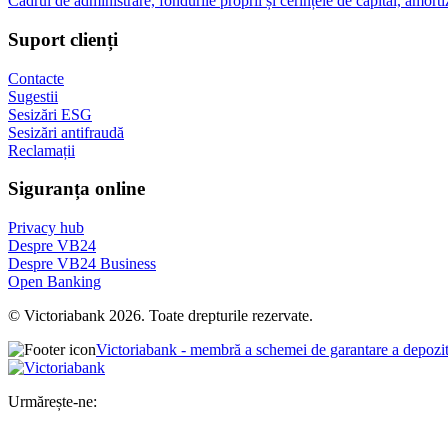
Cadrul de administrare, fondurile proprii și cerințele de capital, amorti
Suport clienți
Contacte
Sugestii
Sesizări ESG
Sesizări antifraudă
Reclamații
Siguranța online
Privacy hub
Despre VB24
Despre VB24 Business
Open Banking
© Victoriabank 2026. Toate drepturile rezervate.
Victoriabank - membră a schemei de garantare a depozi
Urmărește-ne: