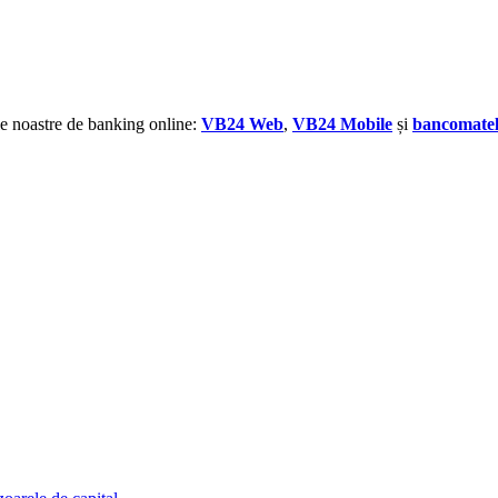
ile noastre de banking online:
VB24 Web
,
VB24 Mobile
și
bancomatel