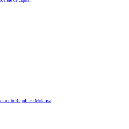
zoarele de capital
telor din Republica Moldova