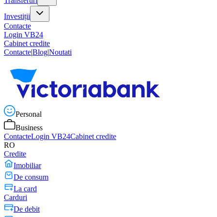
Transferuri
Investiții
Contacte
Login VB24
Cabinet credite
Contacte
|
Blog
|
Noutati
Personal
Business
Contacte
Login VB24
Cabinet credite
RO
Credite
Imobiliar
De consum
La card
Carduri
De debit