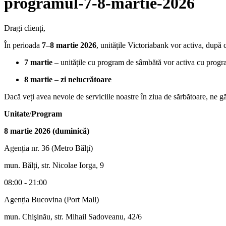
programul-7-8-martie-2026
Dragi clienți,
În perioada
7–8 martie 2026
, unitățile Victoriabank vor activa, dup
7 martie
– unitățile cu program de sâmbătă vor activa cu prog
8 martie
–
zi nelucrătoare
Dacă veți avea nevoie de serviciile noastre în ziua de sărbătoare, ne gă
Unitate
/
Program
8 martie 2026 (duminică)
Agenția nr. 36 (Metro Bălți)
mun. Bălți, str. Nicolae Iorga, 9
08:00 - 21:00
Agenția Bucovina (Port Mall)
mun. Chişinău, str. Mihail Sadoveanu, 42/6