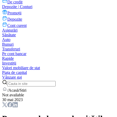
De credit
Depozite | Conturi
Promoții
Depozite
Cont curent
Asigurări
Sănătate
Auto
Bunuri
Transferuri
Pe cont bancar
Rapide
Investiții
Valori mobiliare de stat
Piața de capital
Vânzare gaj
/
Acasă
/
Stiri
Not available
30 mai 2023