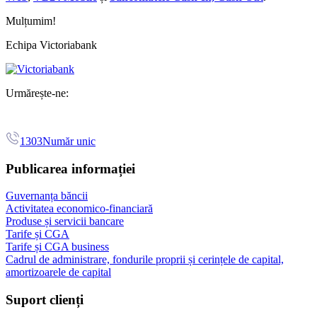
Mulțumim!
Echipa Victoriabank
Urmărește-ne:
1303
Număr unic
Publicarea informației
Guvernanța băncii
Activitatea economico-financiară
Produse și servicii bancare
Tarife și CGA
Tarife și CGA business
Cadrul de administrare, fondurile proprii și cerințele de capital,
amortizoarele de capital
Suport clienți