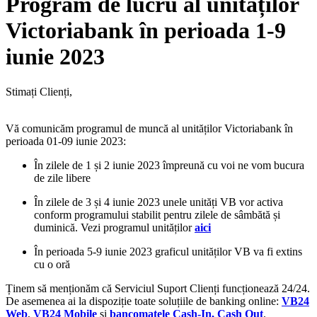
Program de lucru al unităților
Victoriabank în perioada 1-9
iunie 2023
Stimați Clienți,
Vă comunicăm programul de muncă al unităților Victoriabank în
perioada 01-09 iunie 2023:
În zilele de 1 și 2 iunie 2023 împreună cu voi ne vom bucura
de zile libere
În zilele de 3 și 4 iunie 2023 unele unități VB vor activa
conform programului stabilit pentru zilele de sâmbătă și
duminică. Vezi programul unităților
aici
În perioada 5-9 iunie 2023 graficul unităților VB va fi extins
cu o oră
Ținem să menționăm că Serviciul Suport Clienți funcționează 24/24.
De asemenea ai la dispoziție toate soluțiile de banking online:
VB24
Web
,
VB24 Mobile
și
bancomatele Cash-In, Cash Out
.