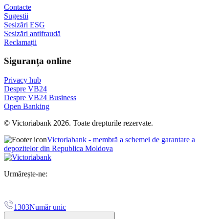
Contacte
Sugestii
Sesizări ESG
Sesizări antifraudă
Reclamații
Siguranța online
Privacy hub
Despre VB24
Despre VB24 Business
Open Banking
© Victoriabank 2026. Toate drepturile rezervate.
Victoriabank - membră a schemei de garantare a
depozitelor din Republica Moldova
Urmărește-ne:
1303
Număr unic