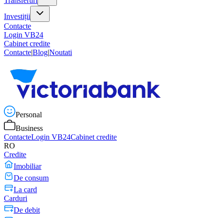
Transferuri
Investiții
Contacte
Login VB24
Cabinet credite
Contacte
|
Blog
|
Noutati
Personal
Business
Contacte
Login VB24
Cabinet credite
RO
Credite
Imobiliar
De consum
La card
Carduri
De debit