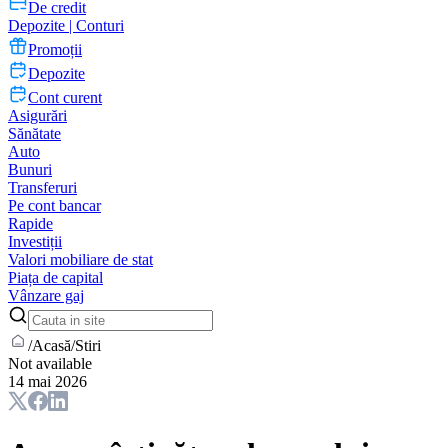
De credit
Depozite | Conturi
Promoții
Depozite
Cont curent
Asigurări
Sănătate
Auto
Bunuri
Transferuri
Pe cont bancar
Rapide
Investiții
Valori mobiliare de stat
Piața de capital
Vânzare gaj
/
Acasă
/
Stiri
Not available
14 mai 2026