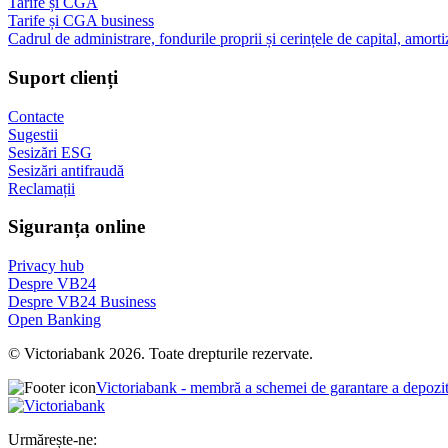
Tarife și CGA
Tarife și CGA business
Cadrul de administrare, fondurile proprii și cerințele de capital, amorti
Suport clienți
Contacte
Sugestii
Sesizări ESG
Sesizări antifraudă
Reclamații
Siguranța online
Privacy hub
Despre VB24
Despre VB24 Business
Open Banking
© Victoriabank 2026. Toate drepturile rezervate.
Victoriabank - membră a schemei de garantare a depozi
Urmărește-ne: