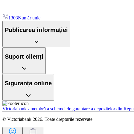
1303
Număr unic
Publicarea informației
Suport clienți
Siguranța online
Victoriabank - membră a schemei de garantare a depozitelor din Rep
© Victoriabank 2026. Toate drepturile rezervate.