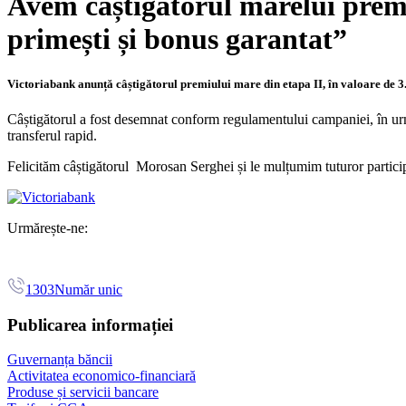
Avem câștigătorul marelui premi
primești și bonus garantat”
Victoriabank anunță câștigătorul premiului mare din etapa II, în valoare de 
Câștigătorul a fost desemnat conform regulamentului campaniei, în urma
transferul rapid.
Felicităm câștigătorul Morosan Serghei și le mulțumim tuturor participa
Urmărește-ne:
1303
Număr unic
Publicarea informației
Guvernanța băncii
Activitatea economico-financiară
Produse și servicii bancare