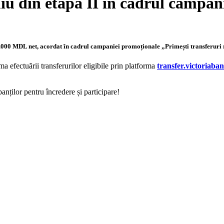
u din etapa II în cadrul campani
3.000 MDL net, acordat în cadrul campaniei promoționale „Primești transferuri r
 efectuării transferurilor eligibile prin platforma
transfer.victoriaba
nților pentru încredere și participare!