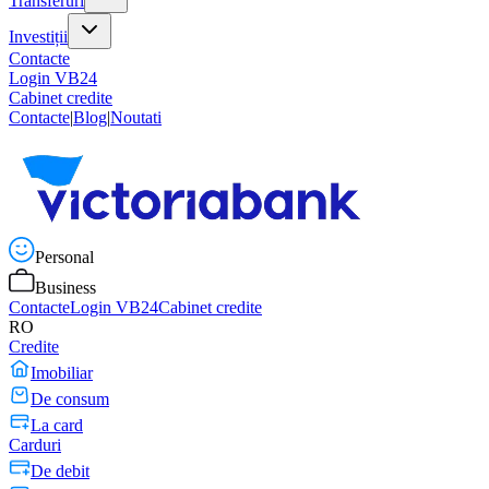
Transferuri
Investiții
Contacte
Login VB24
Cabinet credite
Contacte
|
Blog
|
Noutati
Personal
Business
Contacte
Login VB24
Cabinet credite
RO
Credite
Imobiliar
De consum
La card
Carduri
De debit