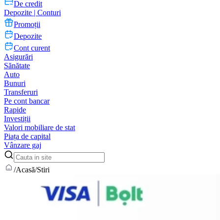
De credit
Depozite | Conturi
Promoții
Depozite
Cont curent
Asigurări
Sănătate
Auto
Bunuri
Transferuri
Pe cont bancar
Rapide
Investiții
Valori mobiliare de stat
Piața de capital
Vânzare gaj
/
Acasă
/
Stiri