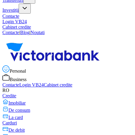
Transferuri
Investiții
Contacte
Login VB24
Cabinet credite
Contacte
|
Blog
|
Noutati
Personal
Business
Contacte
Login VB24
Cabinet credite
RO
Credite
Imobiliar
De consum
La card
Carduri
De debit