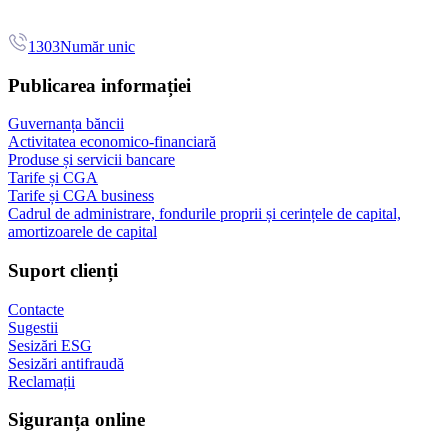
1303
Număr unic
Publicarea informației
Guvernanța băncii
Activitatea economico-financiară
Produse și servicii bancare
Tarife și CGA
Tarife și CGA business
Cadrul de administrare, fondurile proprii și cerințele de capital,
amortizoarele de capital
Suport clienți
Contacte
Sugestii
Sesizări ESG
Sesizări antifraudă
Reclamații
Siguranța online