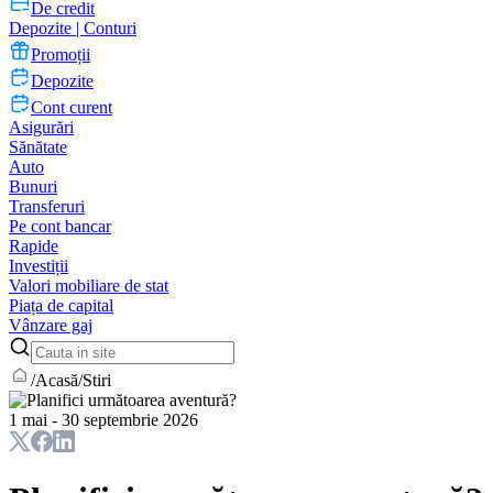
De credit
Depozite | Conturi
Promoții
Depozite
Cont curent
Asigurări
Sănătate
Auto
Bunuri
Transferuri
Pe cont bancar
Rapide
Investiții
Valori mobiliare de stat
Piața de capital
Vânzare gaj
/
Acasă
/
Stiri
1 mai - 30 septembrie 2026