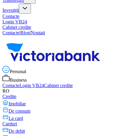
Transferuri
Investiții
Contacte
Login VB24
Cabinet credite
Contacte
|
Blog
|
Noutati
Personal
Business
Contacte
Login VB24
Cabinet credite
RO
Credite
Imobiliar
De consum
La card
Carduri
De debit