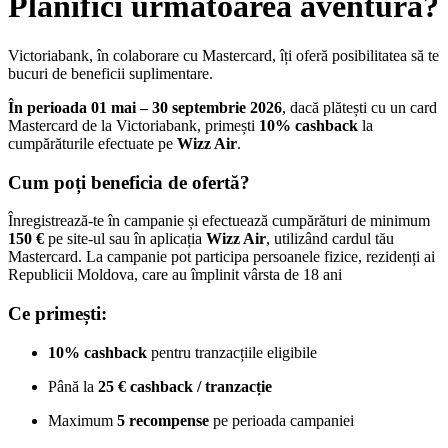
Planifici următoarea aventură?
Victoriabank, în colaborare cu Mastercard, îți oferă posibilitatea să te
bucuri de beneficii suplimentare.
În perioada 01 mai – 30 septembrie 2026
, dacă plătești cu un card
Mastercard de la Victoriabank, primești
10% cashback
la
cumpărăturile efectuate pe
Wizz Air
.
Cum poți beneficia de ofertă?
Înregistrează-te în campanie și efectuează cumpărături de minimum
150 €
pe site-ul sau în aplicația
Wizz Air
, utilizând cardul tău
Mastercard. La campanie pot participa persoanele fizice, rezidenți ai
Republicii Moldova, care au împlinit vârsta de 18 ani
Ce primești:
10% cashback
pentru tranzacțiile eligibile
Până la
25 € cashback / tranzacție
Maximum
5 recompense
pe perioada campaniei