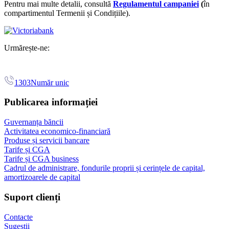
Pentru mai multe detalii, consultă
Regulamentul campaniei
(
în
compartimentul Termenii și Condițiile).
Urmărește-ne:
1303
Număr unic
Publicarea informației
Guvernanța băncii
Activitatea economico-financiară
Produse și servicii bancare
Tarife și CGA
Tarife și CGA business
Cadrul de administrare, fondurile proprii și cerințele de capital,
amortizoarele de capital
Suport clienți
Contacte
Sugestii