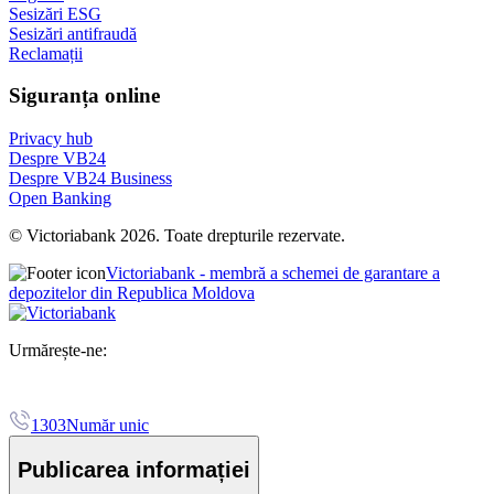
Sesizări ESG
Sesizări antifraudă
Reclamații
Siguranța online
Privacy hub
Despre VB24
Despre VB24 Business
Open Banking
© Victoriabank 2026. Toate drepturile rezervate.
Victoriabank - membră a schemei de garantare a
depozitelor din Republica Moldova
Urmărește-ne:
1303
Număr unic
Publicarea informației