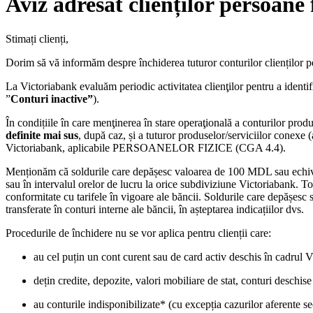
Aviz adresat clienților persoane 
Stimați clienți,
Dorim să vă informăm despre închiderea tuturor conturilor clienților p
La Victoriabank evaluăm periodic activitatea clienţilor pentru a identifi
”
Conturi inactive”
).
În condițiile în care menţinerea în stare operaţională a conturilor pr
definite mai sus
, după caz, și a tuturor produselor/serviciilor conexe (
Victoriabank, aplicabile PERSOANELOR FIZICE (CGA 4.4).
Menționăm că soldurile care depășesc valoarea de 100 MDL sau echivalen
sau în intervalul orelor de lucru la orice subdiviziune Victoriabank. T
conformitate cu tarifele în vigoare ale băncii. Soldurile care depășesc 
transferate în conturi interne ale băncii, în așteptarea indicațiilor dvs.
Procedurile de închidere nu se vor aplica pentru clienții care:
au cel puțin un cont curent sau de card activ deschis în cadrul 
dețin credite, depozite, valori mobiliare de stat, conturi deschis
au conturile indisponibilizate* (cu excepția cazurilor aferente sec