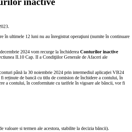
urilor inactive
2023.
are în ultimele 12 luni nu au înregistrat operaţiuni (numite în continuare
e 1 decembrie 2024 vom recurge la închiderea
Conturilor inactive
 sectiunea II.10 Cap. II a Condiţiilor Generale de Afaceri ale
e conturi până la 30 noiembrie 2024 prin intermediul aplicației VB24
i reținute de bancă cu titlu de comision de închidere a contului, în
 a contului, în conformitate cu tarifele în vigoare ale băncii, vor fi
e valoare si termen ale acestora, stabilite la decizia băncii).