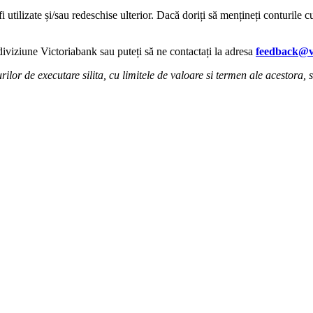
tilizate și/sau redeschise ulterior. Dacă doriți să mențineți conturile cu
diviziune Victoriabank sau puteți să ne contactați la adresa
feedback@
ilor de executare silita, cu limitele de valoare si termen ale acestora, st