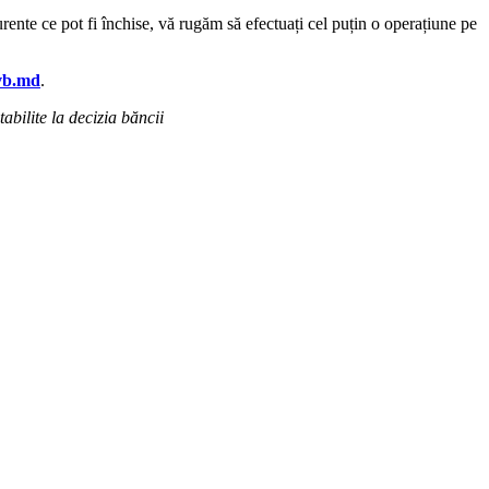
rente ce pot fi închise, vă rugăm să efectuați cel puțin o operațiune pe
vb.md
.
abilite la decizia băncii