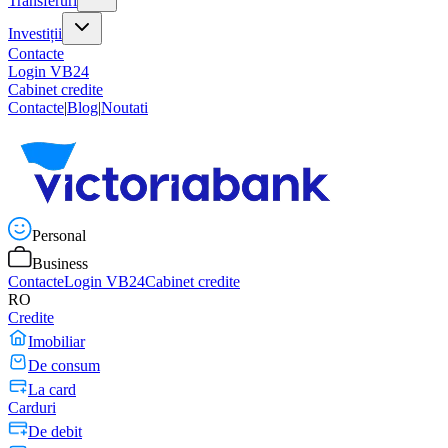
Transferuri
Investiții
Contacte
Login VB24
Cabinet credite
Contacte
|
Blog
|
Noutati
Personal
Business
Contacte
Login VB24
Cabinet credite
RO
Credite
Imobiliar
De consum
La card
Carduri
De debit