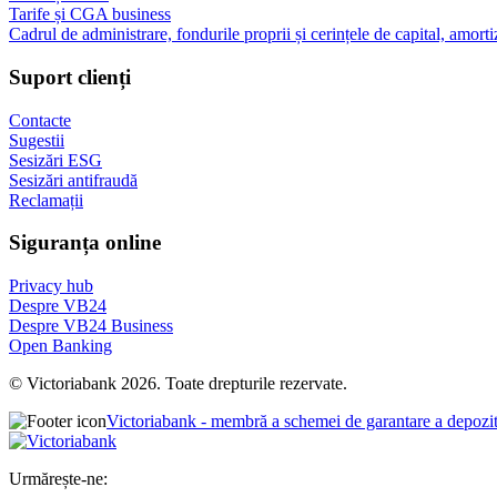
Tarife și CGA business
Cadrul de administrare, fondurile proprii și cerințele de capital, amorti
Suport clienți
Contacte
Sugestii
Sesizări ESG
Sesizări antifraudă
Reclamații
Siguranța online
Privacy hub
Despre VB24
Despre VB24 Business
Open Banking
© Victoriabank 2026. Toate drepturile rezervate.
Victoriabank - membră a schemei de garantare a depozi
Urmărește-ne: