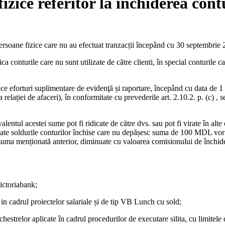
fizice referitor la închiderea cont
ersoane fizice care nu au efectuat tranzacții începând cu 30 septembrie 
ca conturile care nu sunt utilizate de către clienti, în special conturile c
oduce eforturi suplimentare de evidenţă și raportare, începând cu data d
a relației de afaceri), în conformitate cu prevederile art. 2.10.2. p. (c) ,
tul acestei sume pot fi ridicate de către dvs. sau pot fi virate în alt
oate soldurile conturilor închise care nu depășesc suma de 100 MDL vor f
suma menționată anterior, diminuate cu valoarea comisionului de închidere
Victoriabank;
e in cadrul proiectelor salariale și de tip VB Lunch cu sold;
hestrelor aplicate în cadrul procedurilor de executare silita, cu limitele d