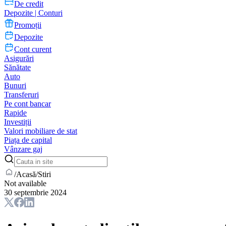
De credit
Depozite | Conturi
Promoții
Depozite
Cont curent
Asigurări
Sănătate
Auto
Bunuri
Transferuri
Pe cont bancar
Rapide
Investiții
Valori mobiliare de stat
Piața de capital
Vânzare gaj
/
Acasă
/
Stiri
Not available
30 septembrie 2024