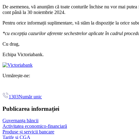
De asemenea, vă anunțăm că toate conturile închise nu vor mai putea fi u
cont până la 30 noiembrie 2024.
Pentru orice informații suplimentare, vă stăm la dispoziție la orice sub
*cu excepția cazurilor aferente sechestrelor aplicate în cadrul procedur
Cu drag,
Echipa Victoriabank.
Urmărește-ne:
1303
Număr unic
Publicarea informației
Guvernanța băncii
Activitatea economico-financiară
Produse și servicii bancare
Tarife și CGA