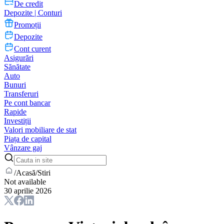
De credit
Depozite | Conturi
Promoții
Depozite
Cont curent
Asigurări
Sănătate
Auto
Bunuri
Transferuri
Pe cont bancar
Rapide
Investiții
Valori mobiliare de stat
Piața de capital
Vânzare gaj
/
Acasă
/
Stiri
Not available
30 aprilie 2026