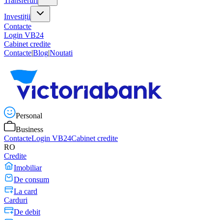
Transferuri
Investiții
Contacte
Login VB24
Cabinet credite
Contacte
|
Blog
|
Noutati
Personal
Business
Contacte
Login VB24
Cabinet credite
RO
Credite
Imobiliar
De consum
La card
Carduri
De debit