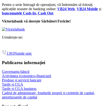
Pentru o serie întreagă de operațiuni, vă îndemnăm să folosiți
aplicațiile noastre de banking online:
VB24 Web
,
VB24 Mobile
și
bancomatele Cash-In, Cash Out
.
Victoriabank vă dorește Sărbători Fericite!
Urmărește-ne:
1303
Număr unic
Publicarea informației
Guvernanța băncii
Activitatea economico-financiară
Produse și servicii bancare
Tarife și CGA
Tarife și CGA business
Cadrul de administrare, fondurile proprii și cerințele de capital,
amortizoarele de capital