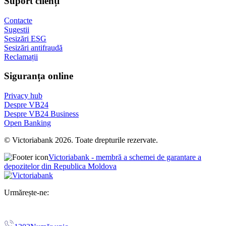
Suport clienți
Contacte
Sugestii
Sesizări ESG
Sesizări antifraudă
Reclamații
Siguranța online
Privacy hub
Despre VB24
Despre VB24 Business
Open Banking
© Victoriabank 2026. Toate drepturile rezervate.
Victoriabank - membră a schemei de garantare a
depozitelor din Republica Moldova
Urmărește-ne: