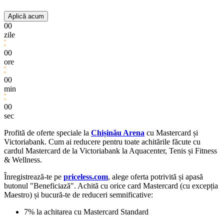
Aplică acum
00
zile
00
ore
00
min
00
sec
Profită de oferte speciale la
Chișinău Arena
cu Mastercard și
Victoriabank. Cum ai reducere pentru toate achitările făcute cu
cardul Mastercard de la Victoriabank la Aquacenter, Tenis și Fitness
& Wellness.
Înregistrează-te pe
priceless.com
, alege oferta potrivită și apasă
butonul "Beneficiază". Achită cu orice card Mastercard (cu excepția
Maestro) și bucură-te de reduceri semnificative:
7% la achitarea cu Mastercard Standard