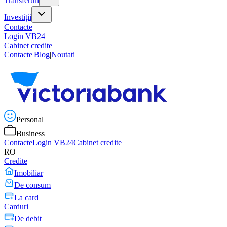
Transferuri
Investiții
Contacte
Login VB24
Cabinet credite
Contacte
|
Blog
|
Noutati
Personal
Business
Contacte
Login VB24
Cabinet credite
RO
Credite
Imobiliar
De consum
La card
Carduri
De debit