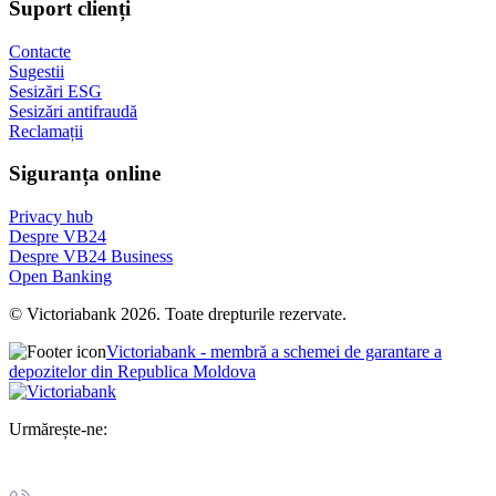
Suport clienți
Contacte
Sugestii
Sesizări ESG
Sesizări antifraudă
Reclamații
Siguranța online
Privacy hub
Despre VB24
Despre VB24 Business
Open Banking
© Victoriabank 2026. Toate drepturile rezervate.
Victoriabank - membră a schemei de garantare a
depozitelor din Republica Moldova
Urmărește-ne: