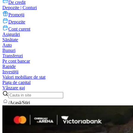
De credit
Depozite | Conturi
Promoții
Depozite
Cont curent
Asigurări
Sănătate
Auto
Bunuri
Transferuri
Pe cont bancar
Rapide
Investiții
Valori mobiliare de stat
Piața de capital
Vânzare gaj
/
Acasă
/
Stiri