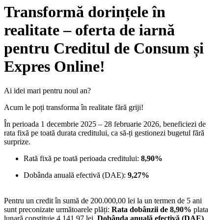
Transformă dorințele în
realitate – oferta de iarnă
pentru Creditul de Consum și
Expres Online!
Ai idei mari pentru noul an?
Acum le poți transforma în realitate fără griji!
În perioada 1 decembrie 2025 – 28 februarie 2026, beneficiezi de
rata fixă pe toată durata creditului, ca să-ți gestionezi bugetul fără
surprize.
Rată fixă pe toată perioada creditului:
8,90%
Dobânda anuală efectivă (DAE):
9,27%
Pentru un credit în sumă de 200.000,00 lei la un termen de 5 ani
sunt preconizate următoarele plăți:
Rata dobânzii de 8,90%
plata
lunară constituie 4.141,97 lei.
Dobânda anuală efectivă (DAE)