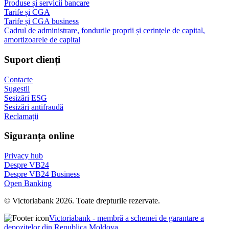
Produse și servicii bancare
Tarife și CGA
Tarife și CGA business
Cadrul de administrare, fondurile proprii și cerințele de capital,
amortizoarele de capital
Suport clienți
Contacte
Sugestii
Sesizări ESG
Sesizări antifraudă
Reclamații
Siguranța online
Privacy hub
Despre VB24
Despre VB24 Business
Open Banking
© Victoriabank 2026. Toate drepturile rezervate.
Victoriabank - membră a schemei de garantare a
depozitelor din Republica Moldova