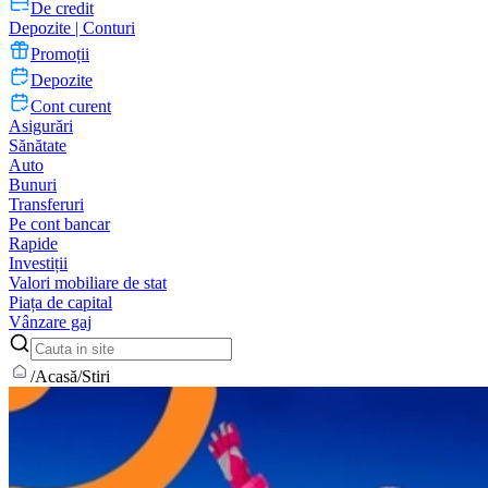
De credit
Depozite | Conturi
Promoții
Depozite
Cont curent
Asigurări
Sănătate
Auto
Bunuri
Transferuri
Pe cont bancar
Rapide
Investiții
Valori mobiliare de stat
Piața de capital
Vânzare gaj
/
Acasă
/
Stiri