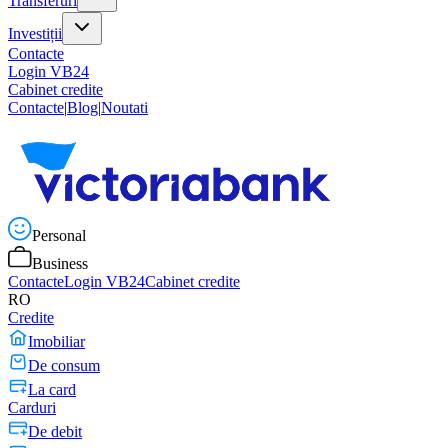
Transferuri
Investiții
Contacte
Login VB24
Cabinet credite
Contacte
|
Blog
|
Noutati
Personal
Business
Contacte
Login VB24
Cabinet credite
RO
Credite
Imobiliar
De consum
La card
Carduri
De debit