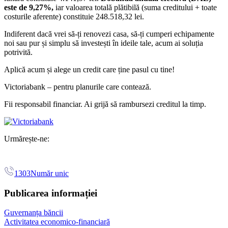
este de 9,27%,
iar valoarea totală plătibilă (suma creditului + toate
costurile aferente) constituie 248.518,32 lei.
Indiferent dacă vrei să-ți renovezi casa, să-ți cumperi echipamente
noi sau pur și simplu să investești în ideile tale, acum ai soluția
potrivită.
Aplică acum și alege un credit care ține pasul cu tine!
Victoriabank – pentru planurile care contează.
Fii responsabil financiar. Ai grijă să rambursezi creditul la timp.
Urmărește-ne:
1303
Număr unic
Publicarea informației
Guvernanța băncii
Activitatea economico-financiară