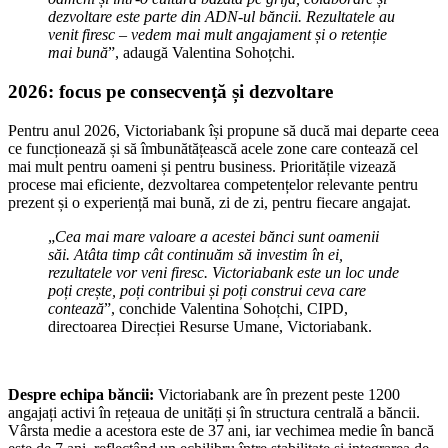
dezvoltare este parte din ADN-ul băncii. Rezultatele au
venit firesc – vedem mai mult angajament și o retenție
mai bună
”, adaugă Valentina Sohoțchi.
2026: focus pe consecvență și dezvoltare
Pentru anul 2026, Victoriabank își propune să ducă mai departe ceea
ce funcționează și să îmbunătățească acele zone care contează cel
mai mult pentru oameni și pentru business. Prioritățile vizează
procese mai eficiente, dezvoltarea competențelor relevante pentru
prezent și o experiență mai bună, zi de zi, pentru fiecare angajat.
„
Cea mai mare valoare a acestei bănci sunt oamenii
săi. Atâta timp cât continuăm să investim în ei,
rezultatele vor veni firesc. Victoriabank este un loc unde
poți crește, poți contribui și poți construi ceva care
contează
”, conchide Valentina Sohoțchi, CIPD,
directoarea Direcției Resurse Umane, Victoriabank.
Despre echipa băncii:
Victoriabank are în prezent peste 1200
angajați activi în rețeaua de unități și în structura centrală a băncii.
Vârsta medie a acestora este de 37 ani, iar vechimea medie în bancă