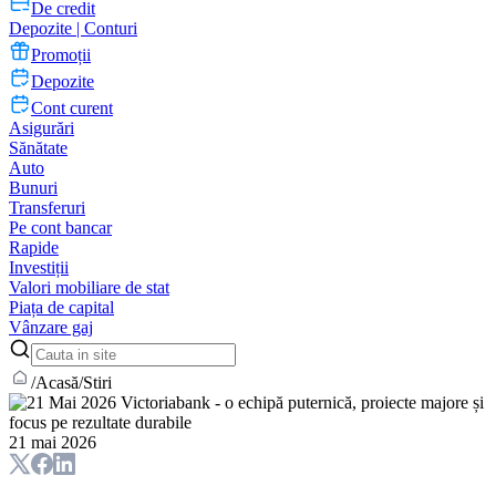
De credit
Depozite | Conturi
Promoții
Depozite
Cont curent
Asigurări
Sănătate
Auto
Bunuri
Transferuri
Pe cont bancar
Rapide
Investiții
Valori mobiliare de stat
Piața de capital
Vânzare gaj
/
Acasă
/
Stiri
21 mai 2026