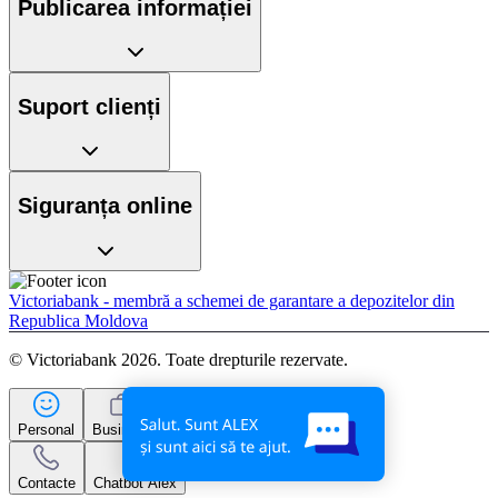
Publicarea informației
Suport clienți
Siguranța online
Victoriabank - membră a schemei de garantare a depozitelor din
Republica Moldova
© Victoriabank 2026. Toate drepturile rezervate.
Personal
Business
Contacte
Chatbot Alex