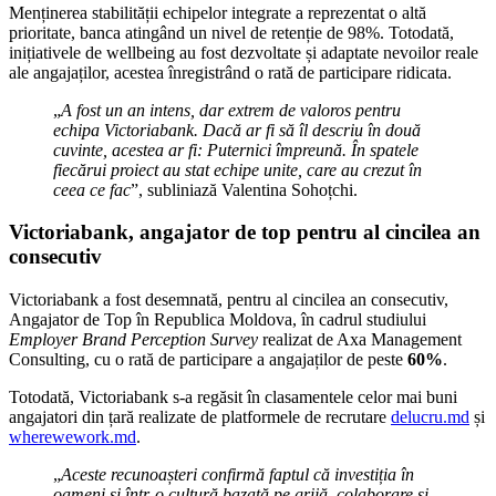
Menținerea stabilității echipelor integrate a reprezentat o altă
prioritate, banca atingând un nivel de retenție de 98%. Totodată,
inițiativele de wellbeing au fost dezvoltate și adaptate nevoilor reale
ale angajaților, acestea înregistrând o rată de participare ridicata.
„
A fost un an intens, dar extrem de valoros pentru
echipa Victoriabank. Dacă ar fi să îl descriu în două
cuvinte, acestea ar fi: Puternici împreună. În spatele
fiecărui proiect au stat echipe unite, care au crezut în
ceea ce fac
”, subliniază Valentina Sohoțchi.
Victoriabank, angajator de top pentru al cincilea an
consecutiv
Victoriabank a fost desemnată, pentru al cincilea an consecutiv,
Angajator de Top în Republica Moldova, în cadrul studiului
Employer Brand Perception Survey
realizat de Axa Management
Consulting, cu o rată de participare a angajaților de peste
60%
.
Totodată, Victoriabank s-a regăsit în clasamentele celor mai buni
angajatori din țară realizate de platformele de recrutare
delucru.md
și
wherewework.md
.
„
Aceste recunoașteri confirmă faptul că investiția în
oameni și într-o cultură bazată pe grijă, colaborare și