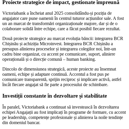
Proiecte strategice de impact, gestionate împreună
Victoriabank a încheiat anul 2025 consolidându-și poziția de
angajator care pune oamenii în centrul tuturor acțiunilor sale. A fost
un an marcat de transformări organizaționale majore, dar și de o
colaborare solidă între echipe, care a făcut posibil fiecare rezultat.
Două proiecte strategice au marcat evoluția băncii: integrarea BCR
Chișinău și achiziția Microinvest. Integrarea BCR Chișinău a
presupus alinierea proceselor și integrarea colegilor noi, într-un
cadru bine organizat, cu accent pe comunicare, suport, aliniere
operațională și o direcție comună – human banking.
Dincolo de dimensiunea strategică, aceste proiecte au însemnat
oameni, echipe și adaptare continuă. Accentul a fost pus pe
comunicare transparentă, sprijin reciproc și implicare activă, astfel
încât fiecare angajat să fie parte a procesului de schimbare.
Investiții constante în dezvoltare și stabilitate
În paralel, Victoriabank a continuat să investească în dezvoltarea
echipei Angajații au fost implicați în programe de formare, cu accent
pe leadership, competențe profesionale și alinierea la noile tendințe
din domeniul bancar.