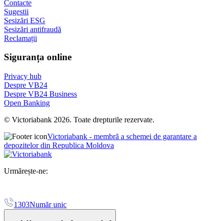
Contacte
Sugestii
Sesizări ESG
Sesizări antifraudă
Reclamații
Siguranța online
Privacy hub
Despre VB24
Despre VB24 Business
Open Banking
© Victoriabank 2026. Toate drepturile rezervate.
Victoriabank - membră a schemei de garantare a
depozitelor din Republica Moldova
Urmărește-ne:
1303
Număr unic