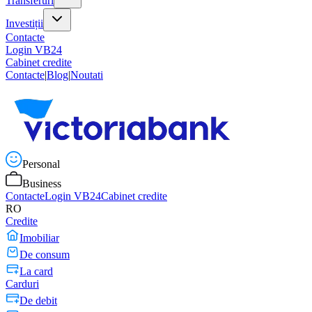
Transferuri
Investiții
Contacte
Login VB24
Cabinet credite
Contacte
|
Blog
|
Noutati
Personal
Business
Contacte
Login VB24
Cabinet credite
RO
Credite
Imobiliar
De consum
La card
Carduri
De debit