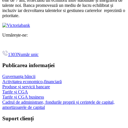
este de 7 ani, reflectând un echilibru între stabilitate și integrarea de
talente noi. Banca promovează un mediu de lucru echilibrat și
incluziv iar dezvoltarea talentelor si gestiunea carierelor reprezintă o
prioritate.
Urmărește-ne:
1303
Număr unic
Publicarea informației
Guvernanța băncii
Activitatea economico-financiară
Produse și servicii bancare
Tarife și CGA
Tarife și CGA business
Cadrul de administrare, fondurile proprii și cerințele de capital,
amortizoarele de capital
Suport clienți