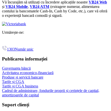
Vă încurajăm să utilizați cu încredere aplicațiile noastre
VB24 Web
și
VB24 Mobile
,
VB24 ATM
(extragere numerar, alimentarea
contului la bancomatele Cash-In, Cash by Code, etc.),
care vă oferă
o experiență bancară comodă și sigură.
Urmărește-ne:
1303
Număr unic
Publicarea informației
Guvernanța băncii
Activitatea economico-financiară
Produse și servicii bancare
Tarife și CGA
Tarife și CGA business
Cadrul de administrare, fondurile proprii și cerințele de capital,
amortizoarele de capital
Suport clienți