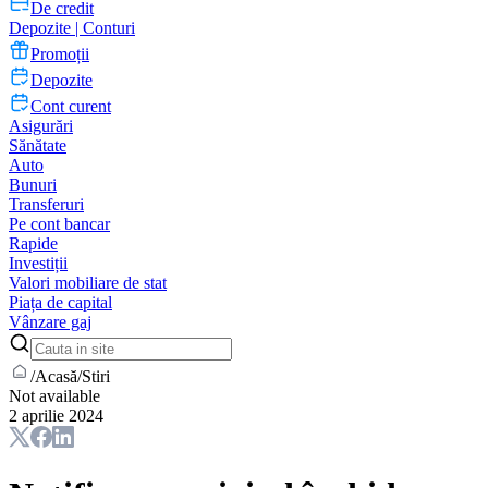
De credit
Depozite | Conturi
Promoții
Depozite
Cont curent
Asigurări
Sănătate
Auto
Bunuri
Transferuri
Pe cont bancar
Rapide
Investiții
Valori mobiliare de stat
Piața de capital
Vânzare gaj
/
Acasă
/
Stiri
Not available
2 aprilie 2024