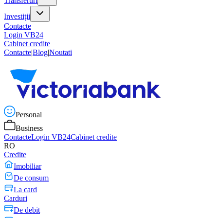
Transferuri
Investiții
Contacte
Login VB24
Cabinet credite
Contacte
|
Blog
|
Noutati
Personal
Business
Contacte
Login VB24
Cabinet credite
RO
Credite
Imobiliar
De consum
La card
Carduri
De debit