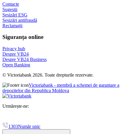
Contacte
Sugestii
Sesizări ESG
Sesizări antifraudă
Reclamații
Siguranța online
Privacy hub
Despre VB24
Despre VB24 Business
Open Banking
© Victoriabank 2026. Toate drepturile rezervate.
Victoriabank - membră a schemei de garantare a
depozitelor din Republica Moldova
Urmărește-ne:
1303
Număr unic