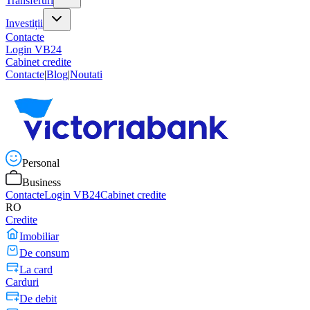
Transferuri
Investiții
Contacte
Login VB24
Cabinet credite
Contacte
|
Blog
|
Noutati
Personal
Business
Contacte
Login VB24
Cabinet credite
RO
Credite
Imobiliar
De consum
La card
Carduri
De debit