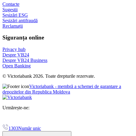
Contacte
Sugestii
Sesizări ESG
Sesizări antifraudă
Reclamații
Siguranța online
Privacy hub
Despre VB24
Despre VB24 Business
Open Banking
© Victoriabank 2026. Toate drepturile rezervate.
Victoriabank - membră a schemei de garantare a
depozitelor din Republica Moldova
Urmărește-ne:
1303
Număr unic