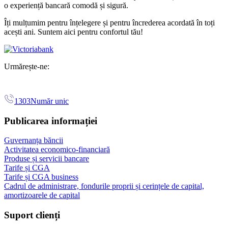
o experiență bancară comodă și sigură.
Îți mulțumim pentru înțelegere și pentru încrederea acordată în toți
acești ani. Suntem aici pentru confortul tău!
Urmărește-ne:
1303
Număr unic
Publicarea informației
Guvernanța băncii
Activitatea economico-financiară
Produse și servicii bancare
Tarife și CGA
Tarife și CGA business
Cadrul de administrare, fondurile proprii și cerințele de capital,
amortizoarele de capital
Suport clienți