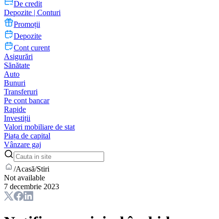
De credit
Depozite | Conturi
Promoții
Depozite
Cont curent
Asigurări
Sănătate
Auto
Bunuri
Transferuri
Pe cont bancar
Rapide
Investiții
Valori mobiliare de stat
Piața de capital
Vânzare gaj
/
Acasă
/
Stiri
Not available
7 decembrie 2023