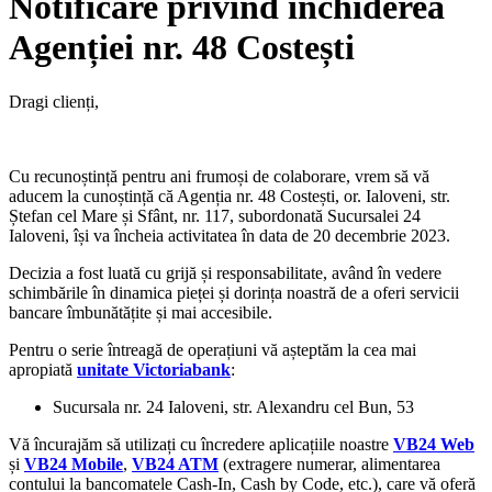
Notificare privind închiderea
Agenției nr. 48 Costești
Dragi clienți,
Cu recunoștință pentru ani frumoși de colaborare, vrem să vă
aducem la cunoștință că Agenția nr. 48 Costești, or. Ialoveni, str.
Ștefan cel Mare și Sfânt, nr. 117, subordonată Sucursalei 24
Ialoveni, își va încheia activitatea în data de 20 decembrie 2023.
Decizia a fost luată cu grijă și responsabilitate, având în vedere
schimbările în dinamica pieței și dorința noastră de a oferi servicii
bancare îmbunătățite și mai accesibile.
Pentru o serie întreagă de operațiuni vă așteptăm la cea mai
apropiată
unitate Victoriabank
:
Sucursala nr. 24 Ialoveni, str. Alexandru cel Bun, 53
Vă încurajăm să utilizați cu încredere aplicațiile noastre
VB24 Web
și
VB24 Mobile
,
VB24 ATM
(extragere numerar, alimentarea
contului la bancomatele Cash-In, Cash by Code, etc.),
care vă oferă