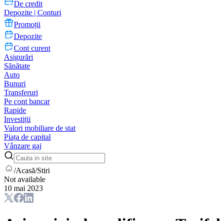
De credit
Depozite | Conturi
Promoții
Depozite
Cont curent
Asigurări
Sănătate
Auto
Bunuri
Transferuri
Pe cont bancar
Rapide
Investiții
Valori mobiliare de stat
Piața de capital
Vânzare gaj
/
Acasă
/
Stiri
Not available
10 mai 2023