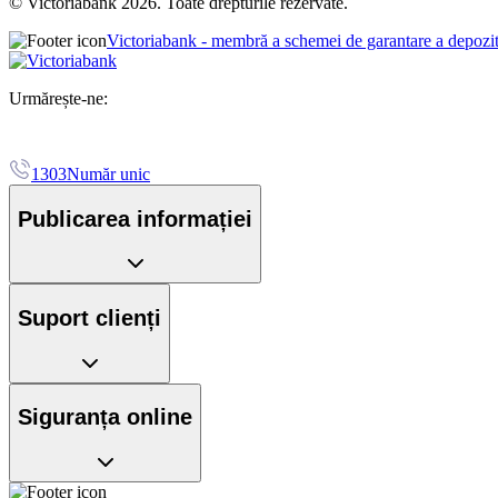
© Victoriabank 2026. Toate drepturile rezervate.
Victoriabank - membră a schemei de garantare a depozi
Urmărește-ne:
1303
Număr unic
Publicarea informației
Suport clienți
Siguranța online