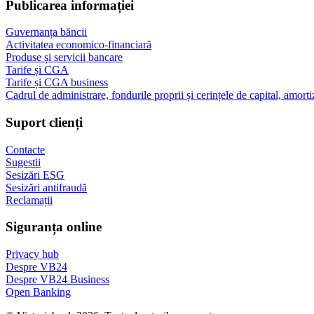
Publicarea informației
Guvernanța băncii
Activitatea economico-financiară
Produse și servicii bancare
Tarife și CGA
Tarife și CGA business
Cadrul de administrare, fondurile proprii și cerințele de capital, amorti
Suport clienți
Contacte
Sugestii
Sesizări ESG
Sesizări antifraudă
Reclamații
Siguranța online
Privacy hub
Despre VB24
Despre VB24 Business
Open Banking