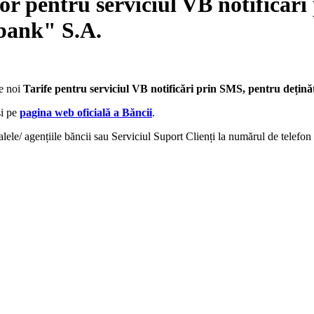
or pentru serviciul VB notificări
abank" S.A.
re noi
Tarife pentru serviciul VB notificări prin SMS, pentru dețină
și pe
pagina web oficială a Băncii
.
alele/ agențiile băncii sau Serviciul Suport Clienți la numărul de telefo