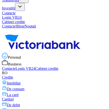
Transferuri
Investiții
Contacte
Login VB24
Cabinet credite
Contacte
|
Blog
|
Noutati
Personal
Business
Contacte
Login VB24
Cabinet credite
RO
Credite
Imobiliar
De consum
La card
Carduri
De debit