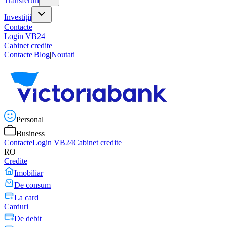
Transferuri
Investiții
Contacte
Login VB24
Cabinet credite
Contacte
|
Blog
|
Noutati
Personal
Business
Contacte
Login VB24
Cabinet credite
RO
Credite
Imobiliar
De consum
La card
Carduri
De debit