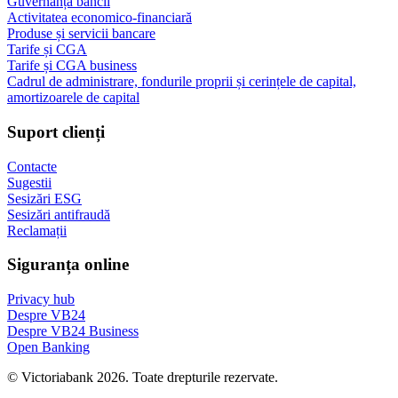
Guvernanța băncii
Activitatea economico-financiară
Produse și servicii bancare
Tarife și CGA
Tarife și CGA business
Cadrul de administrare, fondurile proprii și cerințele de capital,
amortizoarele de capital
Suport clienți
Contacte
Sugestii
Sesizări ESG
Sesizări antifraudă
Reclamații
Siguranța online
Privacy hub
Despre VB24
Despre VB24 Business
Open Banking
© Victoriabank 2026. Toate drepturile rezervate.