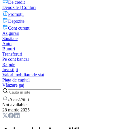
De credit
Depozite | Conturi
Promoții
Depozite
Cont curent
Asigurări
Sănătate
Auto
Bunuri
Transferuri
Pe cont bancar
Rapide
Investiții
Valori mobiliare de stat
Piața de capital
Vânzare gaj
/
Acasă
/
Stiri
Not available
28 martie 2025