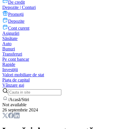
De credit
Depozite | Conturi
Promoții
Depozite
Cont curent
Asigurări
Sănătate
Auto
Bunuri
Transferuri
Pe cont bancar
Rapide
Investiții
Valori mobiliare de stat
Piața de capital
Vânzare gaj
/
Acasă
/
Stiri
Not available
26 septembrie 2024