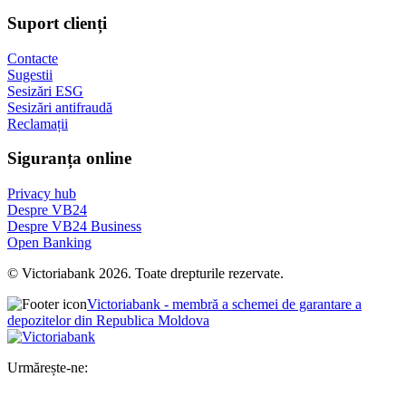
Suport clienți
Contacte
Sugestii
Sesizări ESG
Sesizări antifraudă
Reclamații
Siguranța online
Privacy hub
Despre VB24
Despre VB24 Business
Open Banking
© Victoriabank 2026. Toate drepturile rezervate.
Victoriabank - membră a schemei de garantare a
depozitelor din Republica Moldova
Urmărește-ne: