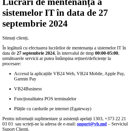
Lucrări de mentenanță a
sistemelor IT în data de 27
septembrie 2024
Stimați clienți,
În legătură cu efectuarea lucrărilor de mentenanța a sistemelor IT în
data de
27 septembrie 2024
, în intervalul de timp
00:00-05:00
,
următoarele servicii ar putea întâmpina rețineri/deficiențe la
procesare:
Accesul la aplicațiile VB24 Web, VB24 Mobile, Apple Pay,
Garmin Pay
VB24Business
Funcționalitatea POS terminalelor
Plățile cu cardurile pe internet (Egateway)
Pentru informații suplimentare și asistență apelați 1303, +373 22 21
03 03 sau scrieți-ne la adresa de e-mail:
suport@vb.md
– Serviciul
Suport Clienți.