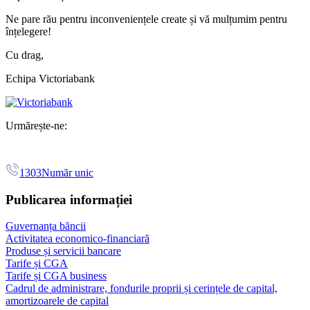
Ne pare rău pentru inconveniențele create și vă mulțumim pentru
înțelegere!
Cu drag,
Echipa Victoriabank
Urmărește-ne:
1303
Număr unic
Publicarea informației
Guvernanța băncii
Activitatea economico-financiară
Produse și servicii bancare
Tarife și CGA
Tarife și CGA business
Cadrul de administrare, fondurile proprii și cerințele de capital,
amortizoarele de capital