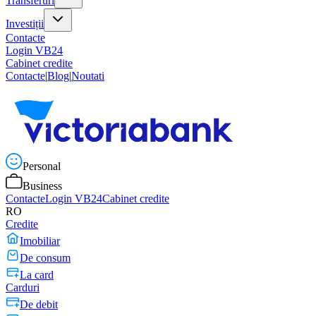
Transferuri
Investiții
Contacte
Login VB24
Cabinet credite
Contacte
|
Blog
|
Noutati
Personal
Business
Contacte
Login VB24
Cabinet credite
RO
Credite
Imobiliar
De consum
La card
Carduri
De debit