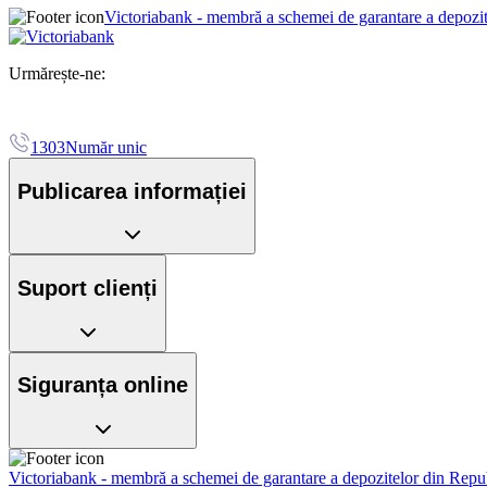
Victoriabank - membră a schemei de garantare a depozi
Urmărește-ne:
1303
Număr unic
Publicarea informației
Suport clienți
Siguranța online
Victoriabank - membră a schemei de garantare a depozitelor din Rep