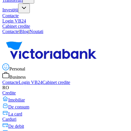
Transferuri
Investiții
Contacte
Login VB24
Cabinet credite
Contacte
|
Blog
|
Noutati
Personal
Business
Contacte
Login VB24
Cabinet credite
RO
Credite
Imobiliar
De consum
La card
Carduri
De debit