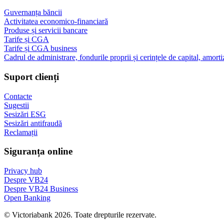
Guvernanța băncii
Activitatea economico-financiară
Produse și servicii bancare
Tarife și CGA
Tarife și CGA business
Cadrul de administrare, fondurile proprii și cerințele de capital, amorti
Suport clienți
Contacte
Sugestii
Sesizări ESG
Sesizări antifraudă
Reclamații
Siguranța online
Privacy hub
Despre VB24
Despre VB24 Business
Open Banking
© Victoriabank 2026. Toate drepturile rezervate.