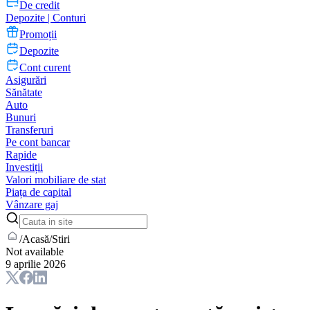
De credit
Depozite | Conturi
Promoții
Depozite
Cont curent
Asigurări
Sănătate
Auto
Bunuri
Transferuri
Pe cont bancar
Rapide
Investiții
Valori mobiliare de stat
Piața de capital
Vânzare gaj
/
Acasă
/
Stiri
Not available
9 aprilie 2026