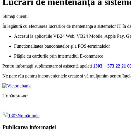
Lucrări de mentenanță a sistemel
Stimați clienți,
În legătură cu efectuarea lucrărilor de mentenanța a sistemelor IT în d
Accesul la aplicațiile VB24 Web, VB24 Mobile, Apple Pay, 
Funcționalitatea bancomatelor și a POS-terminalelor
Plățile cu cardurile prin intermediul E-commerce
Pentru informații suplimentare și asistență apelați
1303
,
+373 22 21 0
Ne pare rău pentru inconveniențele create și vă mulțumim pentru înțel
Urmărește-ne:
1303
Număr unic
Publicarea informației