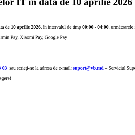
or IT în data de 10 aprilie 2026
ata de
10 aprilie 2026
, în intervalul de timp
00:00 - 04:00
, următoarele 
Garmin Pay, Xiaomi Pay, Google Pay
3 03
sau scrieți-ne la adresa de e-mail:
suport@vb.md
– Serviciul Supo
egere!